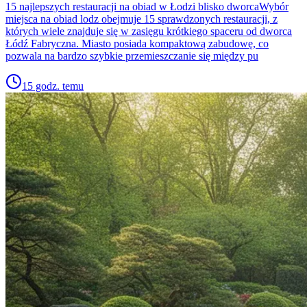
15 najlepszych restauracji na obiad w Łodzi blisko dworcaWybór
miejsca na obiad lodz obejmuje 15 sprawdzonych restauracji, z
których wiele znajduje się w zasięgu krótkiego spaceru od dworca
Łódź Fabryczna. Miasto posiada kompaktową zabudowę, co
pozwala na bardzo szybkie przemieszczanie się między pu
15 godz. temu