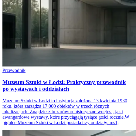
Przewodnik
Muzeum Sztuki w Łodzi: Praktyczny przewodnik
po wystawach i oddziałach
Muzeum Sztuki w Łodzi to instytucja założona 13 kwietnia 1930
roku, która zarządza 17 000 obiektów w trzech różnych
lokalizacjach. Znajdziesz tu zarówno historyczne wnętrza, jak i
awangardowe wystawy, które przyciągają tysiące gości rocznie.W
pigułce:Muzeum Sztuki w Łodzi posiada trzy oddziały: ms1,