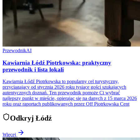
Przewodnik
AI
Kawiarnia Łódź Piotrkowska: praktyczny
przewodnik i lista lokali
Kawiarnia Łódź Piotrkowska to popularny cel turystyczny,
przyciągający od stycznia 2026 roku tysiące gości szukających
autentycznych doznań. Ten przewodnik pomoże Ci wybrać
najlepszy punkt w mieście, opierając się na danych z 15 marca 2026
roku oraz raportach publikowanych przez Off Piotrkowska Cent
Odkryj Łódź
Więcej