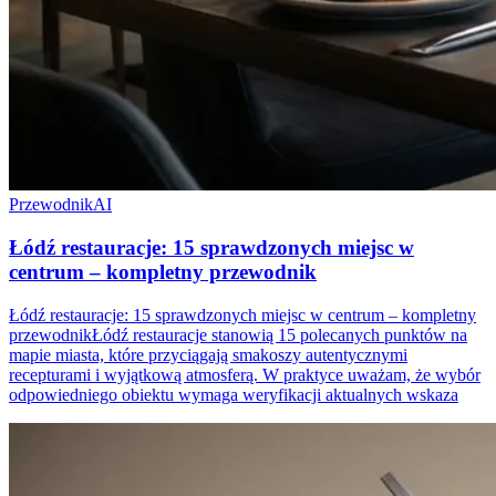
Przewodnik
AI
Łódź restauracje: 15 sprawdzonych miejsc w
centrum – kompletny przewodnik
Łódź restauracje: 15 sprawdzonych miejsc w centrum – kompletny
przewodnikŁódź restauracje stanowią 15 polecanych punktów na
mapie miasta, które przyciągają smakoszy autentycznymi
recepturami i wyjątkową atmosferą. W praktyce uważam, że wybór
odpowiedniego obiektu wymaga weryfikacji aktualnych wskaza