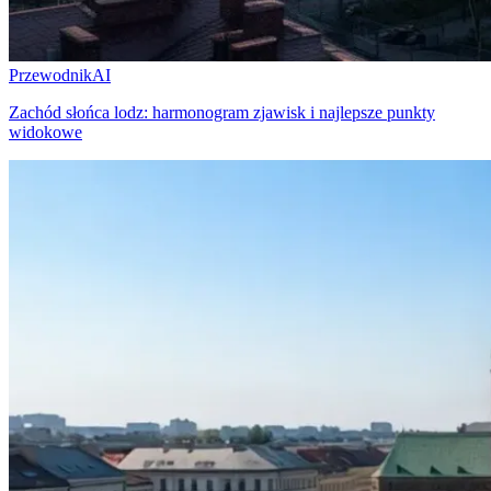
Przewodnik
AI
Zachód słońca lodz: harmonogram zjawisk i najlepsze punkty
widokowe