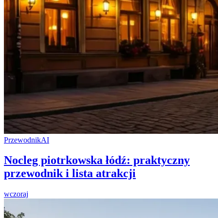
Przewodnik
AI
Nocleg piotrkowska łódź: praktyczny
przewodnik i lista atrakcji
wczoraj