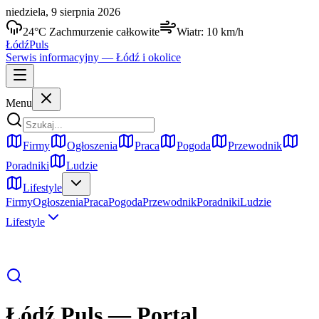
niedziela, 9 sierpnia 2026
24
°C
Zachmurzenie całkowite
Wiatr:
10
km/h
Łódź
Puls
Serwis informacyjny —
Łódź
i okolice
Menu
Firmy
Ogłoszenia
Praca
Pogoda
Przewodnik
Poradniki
Ludzie
Lifestyle
Firmy
Ogłoszenia
Praca
Pogoda
Przewodnik
Poradniki
Ludzie
Lifestyle
Łódź Puls
— Portal