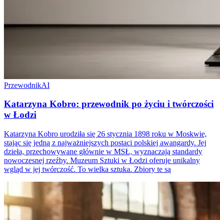
Przewodnik
AI
Katarzyna Kobro: przewodnik po życiu i twórczości
w Łodzi
Katarzyna Kobro urodziła się 26 stycznia 1898 roku w Moskwie,
stając się jedną z najważniejszych postaci polskiej awangardy. Jej
dzieła, przechowywane głównie w MSŁ, wyznaczają standardy
nowoczesnej rzeźby. Muzeum Sztuki w Łodzi oferuje unikalny
wgląd w jej twórczość. To wielka sztuka. Zbiory te są