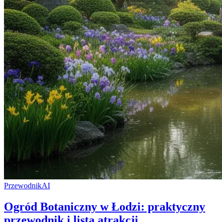
Przewodnik
AI
Ogród Botaniczny w Łodzi: praktyczny
przewodnik i lista atrakcji