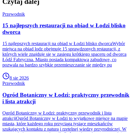
Czytaj dalej
Przewodnik
15 najlepszych restauracji na obiad w Łodzi blisko
dworca
15 najlepszych restauracji na obiad w Łodzi blisko dworcaWybór
miejsca na obiad lodz obejmuje 15 sprawdzonych restauracji, z
których wiele znajduje się w zasięgu krótkiego spaceru od dworca
Łódź Fabryczna. Miasto posiada kompaktową zabudowę, co
pozwala na bardzo szybkie przemieszczanie się między pu
8 sie 2026
Przewodnik
Ogród Botaniczny w Łodzi: praktyczny przewodnik
i lista atrakcji
Ogród Botaniczny w Łodzi: praktyczny przewodnik i lista
atrakcjiOgród Botaniczny w Łodzi to wyjątkowe miejsce na mapie
miasta, które każdego roku przyciąga tysiące mieszkańców
szukających kontaktu z naturą i rzetelnej wiedzy przyrodniczej. W