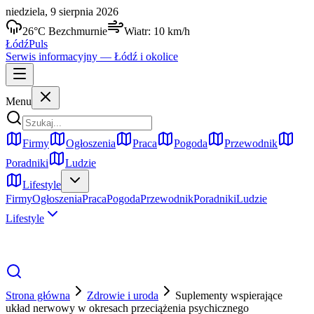
niedziela, 9 sierpnia 2026
26
°C
Bezchmurnie
Wiatr:
10
km/h
Łódź
Puls
Serwis informacyjny —
Łódź
i okolice
Menu
Firmy
Ogłoszenia
Praca
Pogoda
Przewodnik
Poradniki
Ludzie
Lifestyle
Firmy
Ogłoszenia
Praca
Pogoda
Przewodnik
Poradniki
Ludzie
Lifestyle
Strona główna
Zdrowie i uroda
Suplementy wspierające
układ nerwowy w okresach przeciążenia psychicznego