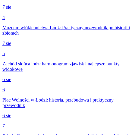
7 sie
4
Muzeum włókiennictwa Łódź: Praktyczny przewodnik po historii i
zbiorach
7 sie
5
Zachód słońca lodz: harmonogram zjawisk i najlepsze punkty
widokowe
6 sie
6
Plac Wolności w Łodzi: historia, przebudowa i praktyczny
przewodnik
6 sie
7