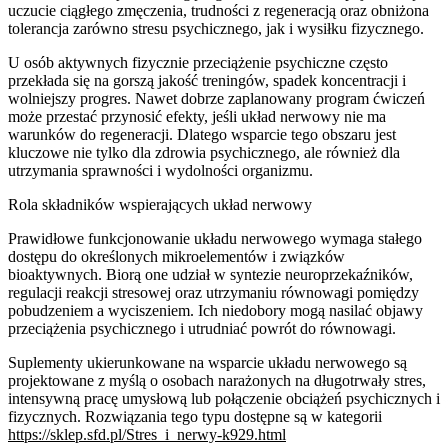
uczucie ciągłego zmęczenia, trudności z regeneracją oraz obniżona
tolerancja zarówno stresu psychicznego, jak i wysiłku fizycznego.
U osób aktywnych fizycznie przeciążenie psychiczne często
przekłada się na gorszą jakość treningów, spadek koncentracji i
wolniejszy progres. Nawet dobrze zaplanowany program ćwiczeń
może przestać przynosić efekty, jeśli układ nerwowy nie ma
warunków do regeneracji. Dlatego wsparcie tego obszaru jest
kluczowe nie tylko dla zdrowia psychicznego, ale również dla
utrzymania sprawności i wydolności organizmu.
Rola składników wspierających układ nerwowy
Prawidłowe funkcjonowanie układu nerwowego wymaga stałego
dostępu do określonych mikroelementów i związków
bioaktywnych. Biorą one udział w syntezie neuroprzekaźników,
regulacji reakcji stresowej oraz utrzymaniu równowagi pomiędzy
pobudzeniem a wyciszeniem. Ich niedobory mogą nasilać objawy
przeciążenia psychicznego i utrudniać powrót do równowagi.
Suplementy ukierunkowane na wsparcie układu nerwowego są
projektowane z myślą o osobach narażonych na długotrwały stres,
intensywną pracę umysłową lub połączenie obciążeń psychicznych i
fizycznych. Rozwiązania tego typu dostępne są w kategorii
https://sklep.sfd.pl/Stres_i_nerwy-k929.html