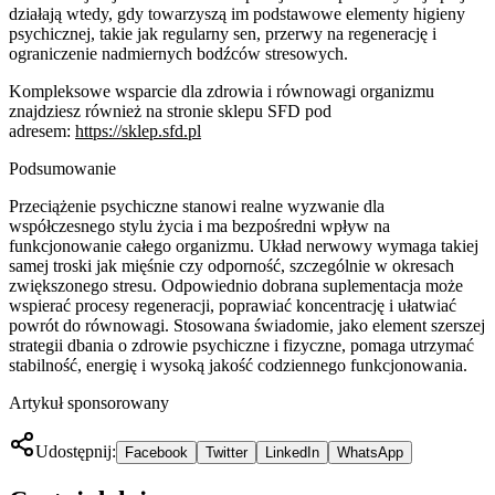
działają wtedy, gdy towarzyszą im podstawowe elementy higieny
psychicznej, takie jak regularny sen, przerwy na regenerację i
ograniczenie nadmiernych bodźców stresowych.
Kompleksowe wsparcie dla zdrowia i równowagi organizmu
znajdziesz również na stronie sklepu SFD pod
adresem:
https://sklep.sfd.pl
Podsumowanie
Przeciążenie psychiczne stanowi realne wyzwanie dla
współczesnego stylu życia i ma bezpośredni wpływ na
funkcjonowanie całego organizmu. Układ nerwowy wymaga takiej
samej troski jak mięśnie czy odporność, szczególnie w okresach
zwiększonego stresu. Odpowiednio dobrana suplementacja może
wspierać procesy regeneracji, poprawiać koncentrację i ułatwiać
powrót do równowagi. Stosowana świadomie, jako element szerszej
strategii dbania o zdrowie psychiczne i fizyczne, pomaga utrzymać
stabilność, energię i wysoką jakość codziennego funkcjonowania.
Artykuł sponsorowany
Udostępnij:
Facebook
Twitter
LinkedIn
WhatsApp