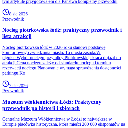
tym artykule przygotowałem dla Państwa kompletny przewodni
8 sie 2026
Przewodnik
Nocleg piotrkowska łódź: praktyczny przewodnik i
lista atrakcji
Nocleg piotrkowska łódź w 2026 roku stanowi podstawę
komfortowego zwiedzania miasta. To prosta zasada.W
pigułce:Wybór noclegu przy ulicy Piotrkowskiej skraca dojazd do
atrakcji.Cena noclegu zależy od standardu noclegu i terminu
rezerwacji noclegu.Planowanie wymaga sprawdzenia dostępności
parkingu.Ko
7 sie 2026
Przewodnik
Muzeum włókiennictwa Łódź: Praktyczny
przewodnik po historii i zbiorach
Centralne Muzeum Włókiennictwa w Łodzi to największa w
Europie placówka historyczna, która mieści 200 000 eksponatów na