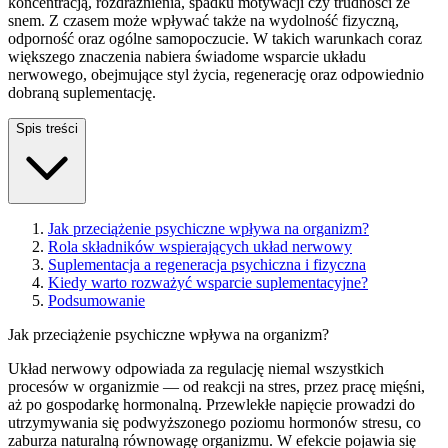
koncentracją, rozdrażnienia, spadku motywacji czy trudności ze
snem. Z czasem może wpływać także na wydolność fizyczną,
odporność oraz ogólne samopoczucie. W takich warunkach coraz
większego znaczenia nabiera świadome wsparcie układu
nerwowego, obejmujące styl życia, regenerację oraz odpowiednio
dobraną suplementację.
Spis treści
Jak przeciążenie psychiczne wpływa na organizm?
Rola składników wspierających układ nerwowy
Suplementacja a regeneracja psychiczna i fizyczna
Kiedy warto rozważyć wsparcie suplementacyjne?
Podsumowanie
Jak przeciążenie psychiczne wpływa na organizm?
Układ nerwowy odpowiada za regulację niemal wszystkich
procesów w organizmie — od reakcji na stres, przez pracę mięśni,
aż po gospodarkę hormonalną. Przewlekłe napięcie prowadzi do
utrzymywania się podwyższonego poziomu hormonów stresu, co
zaburza naturalną równowagę organizmu. W efekcie pojawia się