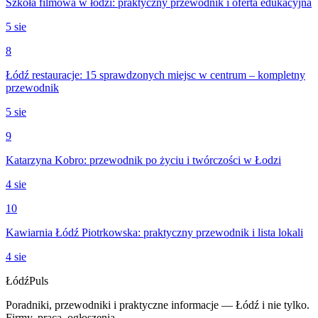
Szkoła filmowa w łodzi: praktyczny przewodnik i oferta edukacyjna
5 sie
8
Łódź restauracje: 15 sprawdzonych miejsc w centrum – kompletny
przewodnik
5 sie
9
Katarzyna Kobro: przewodnik po życiu i twórczości w Łodzi
4 sie
10
Kawiarnia Łódź Piotrkowska: praktyczny przewodnik i lista lokali
4 sie
Łódź
Puls
Poradniki, przewodniki i praktyczne informacje — Łódź i nie tylko.
Firmy, praca, ogłoszenia.