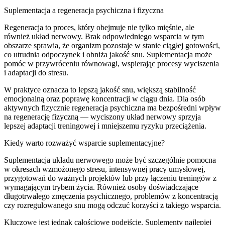
Suplementacja a regeneracja psychiczna i fizyczna
Regeneracja to proces, który obejmuje nie tylko mięśnie, ale
również układ nerwowy. Brak odpowiedniego wsparcia w tym
obszarze sprawia, że organizm pozostaje w stanie ciągłej gotowości,
co utrudnia odpoczynek i obniża jakość snu. Suplementacja może
pomóc w przywróceniu równowagi, wspierając procesy wyciszenia
i adaptacji do stresu.
W praktyce oznacza to lepszą jakość snu, większą stabilność
emocjonalną oraz poprawę koncentracji w ciągu dnia. Dla osób
aktywnych fizycznie regeneracja psychiczna ma bezpośredni wpływ
na regenerację fizyczną — wyciszony układ nerwowy sprzyja
lepszej adaptacji treningowej i mniejszemu ryzyku przeciążenia.
Kiedy warto rozważyć wsparcie suplementacyjne?
Suplementacja układu nerwowego może być szczególnie pomocna
w okresach wzmożonego stresu, intensywnej pracy umysłowej,
przygotowań do ważnych projektów lub przy łączeniu treningów z
wymagającym trybem życia. Również osoby doświadczające
długotrwałego zmęczenia psychicznego, problemów z koncentracją
czy rozregulowanego snu mogą odczuć korzyści z takiego wsparcia.
Kluczowe jest jednak całościowe podejście. Suplementy najlepiej