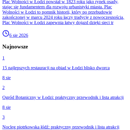
Plac Wolności w Łodzi powstał w 1823 roku jako rynek osady,
stając się fundamentem dla rozwoju urbanistyki miasta. Plac
Wolności w Łodzi to pomnik historii, który po przebudowie
zakończonej w marcu 2024 roku łączy tradycję z nowoczesnością.
Plac Wolności w Łodzi zapewnia łatwy dojazd dzięki sieci tr
6 sie 2026
Najnowsze
1
15 najlepszych restauracji na obiad w Łodzi blisko dworca
8 sie
2
Ogród Botaniczny w Łodzi: praktyczny przewodnik i lista atrakcji
8 sie
3
Nocleg piotrkowska łódź: praktyczny przewodnik i lista atrakcji