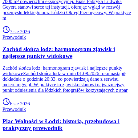
7000 m² powierzchni ekspozycyjnej. Biała Fabryka Ludwika
Geyera stanowi serce tej instytucji, oferując wgląd w rozwój
przemysłu lekkiego oraz Łódzki Okręg Przemysłowy. W praktyce
m
7 sie 2026
Przewodnik
Zachód słońca lodz: harmonogram zjawisk i
najlepsze punkty widokowe
Zachód słońca lodz: harmonogram zjawisk i najlepsze punkty
widokoweZachód słońca lodz w dniu 01.08.2026 roku nastąpił
dokładnie o godzinie 20:33, co potwierdzają dane z serwisu
meteo.imgw.pl. W praktyce to zjawisko stanowi najważniejszy
punkt odniesienia dla łódzkich fotografów korzystających z apar
6 sie 2026
Przewodnik
Plac Wolności w Łodzi: historia, przebudowa i
praktyczny przewodnik