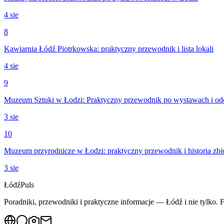
4 sie
8
Kawiarnia Łódź Piotrkowska: praktyczny przewodnik i lista lokali
4 sie
9
Muzeum Sztuki w Łodzi: Praktyczny przewodnik po wystawach i od
3 sie
10
Muzeum przyrodnicze w Łodzi: praktyczny przewodnik i historia zb
3 sie
Łódź
Puls
Poradniki, przewodniki i praktyczne informacje — Łódź i nie tylko. F