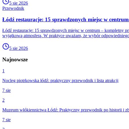
5 sie 2026
Przewodnik
Łódź restauracje: 15 sprawdzonych miejsc w centru
Łódź restauracje: 15 sprawdzonych miejsc w centrum – kompletny pr
wyjątkową atmosferą. W praktyce uważam, że wybór odpowiedniego
5 sie 2026
Najnowsze
1
Nocleg piotrkowska łódź: praktyczny przewodnik i lista atrakcji
7 sie
2
Muzeum włókiennictwa Łódź: Praktyczny przewodnik po historii i z
7 sie