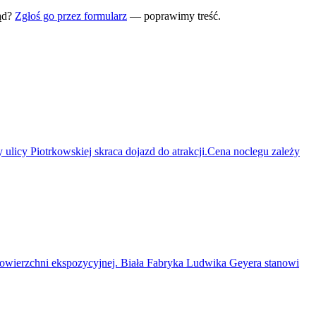
ąd?
Zgłoś go przez formularz
— poprawimy treść.
licy Piotrkowskiej skraca dojazd do atrakcji.Cena noclegu zależy
owierzchni ekspozycyjnej. Biała Fabryka Ludwika Geyera stanowi