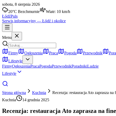
sobota, 8 sierpnia 2026
20
°C
Bezchmurnie
Wiatr:
10
km/h
Łódź
Puls
Serwis informacyjny —
Łódź
i okolice
Menu
Firmy
Ogłoszenia
Praca
Pogoda
Przewodnik
Pora
Lifestyle
Firmy
Ogłoszenia
Praca
Pogoda
Przewodnik
Poradniki
Ludzie
Lifestyle
Strona główna
Kuchnia
Recenzja: restauracja Ato zaprasza na 
Kuchnia
14 grudnia 2025
Recenzja: restauracja Ato zaprasza na fin