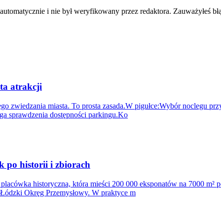
 automatycznie i nie był weryfikowany przez redaktora. Zauważyłeś bł
ta atrakcji
 zwiedzania miasta. To prosta zasada.W pigułce:Wybór noclegu przy u
aga sprawdzenia dostępności parkingu.Ko
o historii i zbiorach
lacówka historyczna, która mieści 200 000 eksponatów na 7000 m² p
raz Łódzki Okręg Przemysłowy. W praktyce m