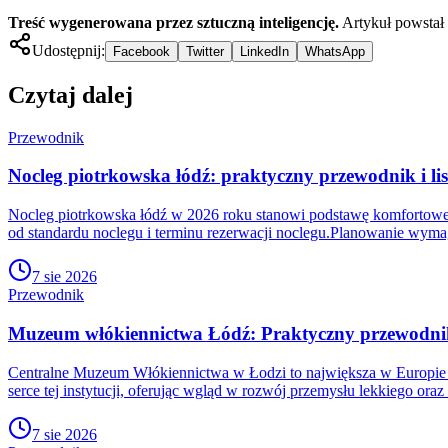
Treść wygenerowana przez sztuczną inteligencję.
Artykuł powstał
Udostępnij:
Facebook
Twitter
LinkedIn
WhatsApp
Czytaj dalej
Przewodnik
Nocleg piotrkowska łódź: praktyczny przewodnik i lis
Nocleg piotrkowska łódź w 2026 roku stanowi podstawę komfortowego
od standardu noclegu i terminu rezerwacji noclegu.Planowanie wym
7 sie 2026
Przewodnik
Muzeum włókiennictwa Łódź: Praktyczny przewodnik p
Centralne Muzeum Włókiennictwa w Łodzi to największa w Europie p
serce tej instytucji, oferując wgląd w rozwój przemysłu lekkiego o
7 sie 2026