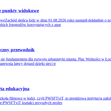
ze punkty widokowe
weZachód słońca lodz w dniu 01.08.2026 roku nastąpił dokładnie o go
dzkich fotografów korzystających z apar
tyczny przewodnik
 się fundamentem dla rozwoju urbanistyki miasta. Plac Wolności w Ło
pewnia łatwy dojazd dzięki sieci tr
rta edukacyjna
Szkoła filmowa w łodzi, czyli PWSFTviT, to prestiżowa instytucja zał
ce:PWSFTviT kształci przyszłych profes