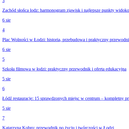
3
Zachód słońca lodz: harmonogram zjawisk i najlepsze punkty widok
6 sie
4
Plac Wolności w Łodzi: historia, przebudowa i praktyczny przewodn
6 sie
5
Szkoła filmowa w łodzi: praktyczny przewodnik i oferta edukacyjna
5 sie
6
Łódź restauracje: 15 sprawdzonych miejsc w centrum – kompletny p
5 sie
7
Katarzyna Kobro: przewodnik po życiu i twórczości w Łodzi