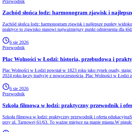
Przewodnik
Zachód słońca lodz: harmonogram zjawisk i najleps
Zachód słońca lodz: harmonogram zjawisk i najlepsze punkty widoko
praktyce to zjawisko stanowi najważniejszy punkt odniesienia dla łó
6 sie 2026
Przewodnik
Plac Wolności w Łodzi: historia, przebudowa i prak
Plac Wolności w Łodzi powstał w 1823 roku jako rynek osady, stając
2024 roku łączy tradycję z nowoczesnością. Plac Wolności w Łodzi za
6 sie 2026
Przewodnik
Szkoła filmowa w łodzi: praktyczny przewodnik i ofe
Szkoła filmowa w łodzi: praktyczny przewodnik i oferta edukacyjna
przy ul. Targowej 61/63. To ważne miejsce na mapie miasta.W piguł