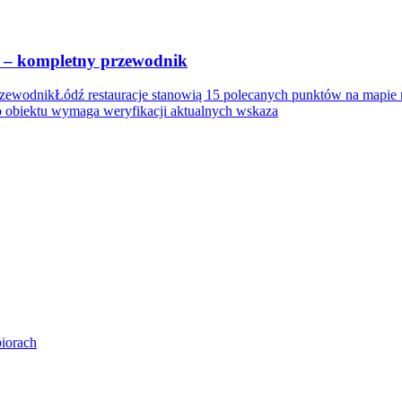
m – kompletny przewodnik
zewodnikŁódź restauracje stanowią 15 polecanych punktów na mapie mi
 obiektu wymaga weryfikacji aktualnych wskaza
biorach