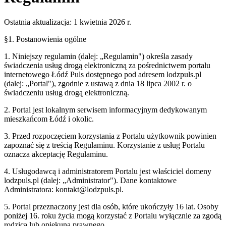
Ostatnia aktualizacja: 1 kwietnia 2026 r.
§1. Postanowienia ogólne
1. Niniejszy regulamin (dalej: „Regulamin") określa zasady
świadczenia usług drogą elektroniczną za pośrednictwem portalu
internetowego
Łódź Puls
dostępnego pod adresem
lodzpuls.pl
(dalej: „Portal"), zgodnie z ustawą z dnia 18 lipca 2002 r. o
świadczeniu usług drogą elektroniczną.
2. Portal jest lokalnym serwisem informacyjnym dedykowanym
mieszkańcom
Łódź
i okolic.
3. Przed rozpoczęciem korzystania z Portalu użytkownik powinien
zapoznać się z treścią Regulaminu. Korzystanie z usług Portalu
oznacza akceptację Regulaminu.
4. Usługodawcą i administratorem Portalu jest właściciel domeny
lodzpuls.pl
(dalej: „Administrator"). Dane kontaktowe
Administratora: kontakt@
lodzpuls.pl
.
5. Portal przeznaczony jest dla osób, które ukończyły 16 lat. Osoby
poniżej 16. roku życia mogą korzystać z Portalu wyłącznie za zgodą
rodzica lub opiekuna prawnego.