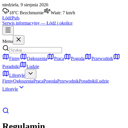
niedziela, 9 sierpnia 2026
18
°C
Bezchmurnie
Wiatr:
7
km/h
Łódź
Puls
Serwis informacyjny —
Łódź
i okolice
Menu
Firmy
Ogłoszenia
Praca
Pogoda
Przewodnik
Poradniki
Ludzie
Lifestyle
Firmy
Ogłoszenia
Praca
Pogoda
Przewodnik
Poradniki
Ludzie
Lifestyle
Regulamin