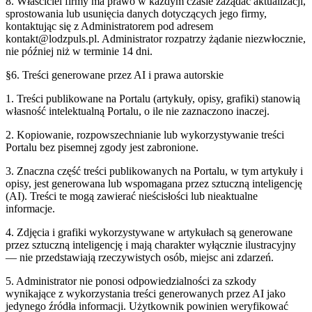
8. Właściciel firmy ma prawo w każdym czasie zażądać aktualizacji,
sprostowania lub usunięcia danych dotyczących jego firmy,
kontaktując się z Administratorem pod adresem
kontakt@
lodzpuls.pl
. Administrator rozpatrzy żądanie niezwłocznie,
nie później niż w terminie 14 dni.
§6. Treści generowane przez AI i prawa autorskie
1. Treści publikowane na Portalu (artykuły, opisy, grafiki) stanowią
własność intelektualną Portalu, o ile nie zaznaczono inaczej.
2. Kopiowanie, rozpowszechnianie lub wykorzystywanie treści
Portalu bez pisemnej zgody jest zabronione.
3. Znaczna część treści publikowanych na Portalu, w tym artykuły i
opisy, jest generowana lub wspomagana przez sztuczną inteligencję
(AI). Treści te mogą zawierać nieścisłości lub nieaktualne
informacje.
4. Zdjęcia i grafiki wykorzystywane w artykułach są generowane
przez sztuczną inteligencję i mają charakter wyłącznie ilustracyjny
— nie przedstawiają rzeczywistych osób, miejsc ani zdarzeń.
5. Administrator nie ponosi odpowiedzialności za szkody
wynikające z wykorzystania treści generowanych przez AI jako
jedynego źródła informacji. Użytkownik powinien weryfikować