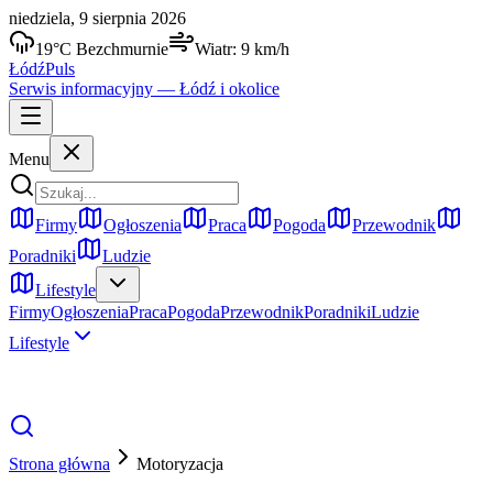
niedziela, 9 sierpnia 2026
19
°C
Bezchmurnie
Wiatr:
9
km/h
Łódź
Puls
Serwis informacyjny —
Łódź
i okolice
Menu
Firmy
Ogłoszenia
Praca
Pogoda
Przewodnik
Poradniki
Ludzie
Lifestyle
Firmy
Ogłoszenia
Praca
Pogoda
Przewodnik
Poradniki
Ludzie
Lifestyle
Strona główna
Motoryzacja