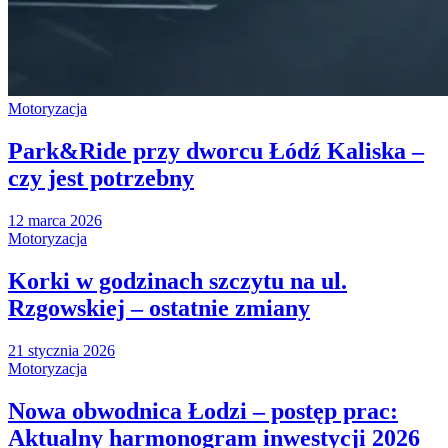
Motoryzacja
Park&Ride przy dworcu Łódź Kaliska –
czy jest potrzebny
12 marca 2026
Motoryzacja
Korki w godzinach szczytu na ul.
Rzgowskiej – ostatnie zmiany
21 stycznia 2026
Motoryzacja
Nowa obwodnica Łodzi – postęp prac:
Aktualny harmonogram inwestycji 2026