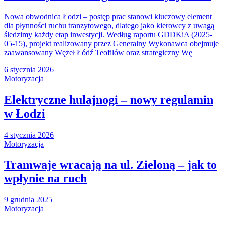
Nowa obwodnica Łodzi – postęp prac stanowi kluczowy element
dla płynności ruchu tranzytowego, dlatego jako kierowcy z uwagą
śledzimy każdy etap inwestycji. Według raportu GDDKiA (2025-
05-15), projekt realizowany przez Generalny Wykonawca obejmuje
zaawansowany Węzeł Łódź Teofilów oraz strategiczny Wę
6 stycznia 2026
Motoryzacja
Elektryczne hulajnogi – nowy regulamin
w Łodzi
4 stycznia 2026
Motoryzacja
Tramwaje wracają na ul. Zieloną – jak to
wpłynie na ruch
9 grudnia 2025
Motoryzacja