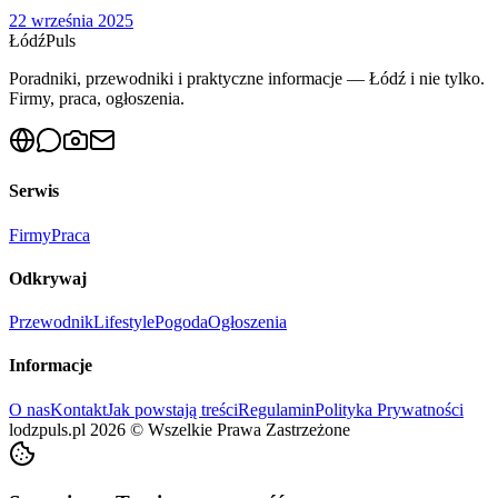
22 września 2025
Łódź
Puls
Poradniki, przewodniki i praktyczne informacje — Łódź i nie tylko.
Firmy, praca, ogłoszenia.
Serwis
Firmy
Praca
Odkrywaj
Przewodnik
Lifestyle
Pogoda
Ogłoszenia
Informacje
O nas
Kontakt
Jak powstają treści
Regulamin
Polityka Prywatności
lodzpuls.pl
2026
©
Wszelkie Prawa Zastrzeżone