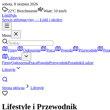
sobota, 8 sierpnia 2026
22
°C
Bezchmurnie
Wiatr:
10
km/h
Łódź
Puls
Serwis informacyjny —
Łódź
i okolice
Menu
Firmy
Ogłoszenia
Praca
Pogoda
Przewodnik
Pora
Lifestyle
Firmy
Ogłoszenia
Praca
Pogoda
Przewodnik
Poradniki
Ludzie
Lifestyle
Strona główna
Lifestyle
Lifestyle i Przewodnik