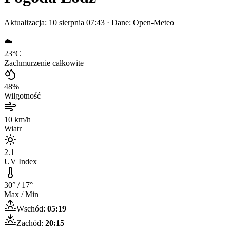
Aktualizacja:
10 sierpnia 07:43
· Dane: Open-Meteo
☁️
23
°C
Zachmurzenie całkowite
48
%
Wilgotność
10
km/h
Wiatr
2.1
UV Index
30
° /
17
°
Max / Min
Wschód:
05:19
Zachód:
20:15