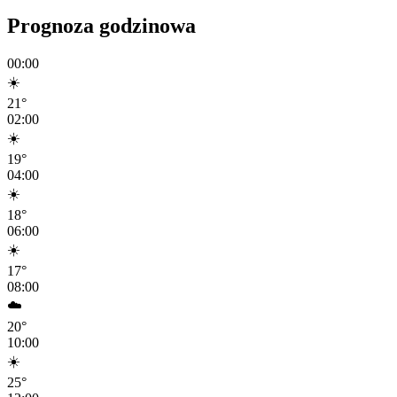
Prognoza godzinowa
00:00
☀️
21
°
02:00
☀️
19
°
04:00
☀️
18
°
06:00
☀️
17
°
08:00
☁️
20
°
10:00
☀️
25
°