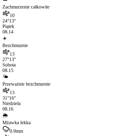
Zachmurzenie całkowite
10
24
°
13
°
Piątek
08.14
☀️
Bezchmurnie
13
27
°
13
°
Sobota
08.15
🌤️
Przeważnie bezchmurnie
13
31
°
16
°
Niedziela
08.16
🌦️
Mżawka lekka
0.9
mm