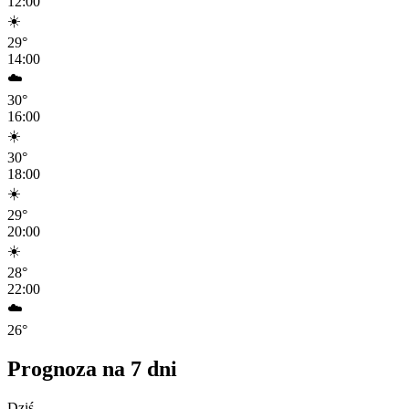
12:00
☀️
29
°
14:00
☁️
30
°
16:00
☀️
30
°
18:00
☀️
29
°
20:00
☀️
28
°
22:00
☁️
26
°
Prognoza na 7 dni
Dziś