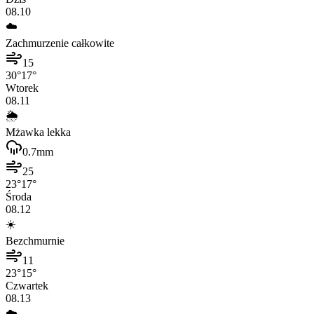
08.10
☁️
Zachmurzenie całkowite
15
30
°
17
°
Wtorek
08.11
🌦️
Mżawka lekka
0.7
mm
25
23
°
17
°
Środa
08.12
☀️
Bezchmurnie
11
23
°
15
°
Czwartek
08.13
☁️