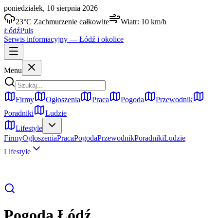
poniedziałek, 10 sierpnia 2026
23
°C
Zachmurzenie całkowite
Wiatr:
10
km/h
Łódź
Puls
Serwis informacyjny —
Łódź
i okolice
Menu
Firmy
Ogłoszenia
Praca
Pogoda
Przewodnik
Poradniki
Ludzie
Lifestyle
Firmy
Ogłoszenia
Praca
Pogoda
Przewodnik
Poradniki
Ludzie
Lifestyle
Pogoda
Łódź