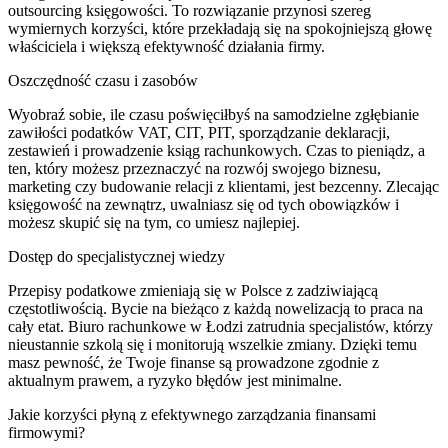
outsourcing księgowości. To rozwiązanie przynosi szereg
wymiernych korzyści, które przekładają się na spokojniejszą głowę
właściciela i większą efektywność działania firmy.
Oszczędność czasu i zasobów
Wyobraź sobie, ile czasu poświęciłbyś na samodzielne zgłębianie
zawiłości podatków VAT, CIT, PIT, sporządzanie deklaracji,
zestawień i prowadzenie ksiąg rachunkowych. Czas to pieniądz, a
ten, który możesz przeznaczyć na rozwój swojego biznesu,
marketing czy budowanie relacji z klientami, jest bezcenny. Zlecając
księgowość na zewnątrz, uwalniasz się od tych obowiązków i
możesz skupić się na tym, co umiesz najlepiej.
Dostęp do specjalistycznej wiedzy
Przepisy podatkowe zmieniają się w Polsce z zadziwiającą
częstotliwością. Bycie na bieżąco z każdą nowelizacją to praca na
cały etat. Biuro rachunkowe w Łodzi zatrudnia specjalistów, którzy
nieustannie szkolą się i monitorują wszelkie zmiany. Dzięki temu
masz pewność, że Twoje finanse są prowadzone zgodnie z
aktualnym prawem, a ryzyko błędów jest minimalne.
Jakie korzyści płyną z efektywnego zarządzania finansami
firmowymi?