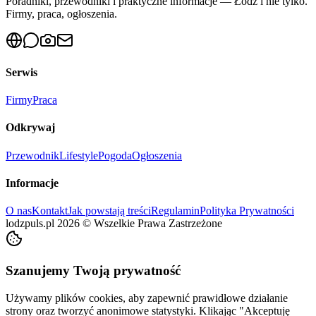
Poradniki, przewodniki i praktyczne informacje — Łódź i nie tylko.
Firmy, praca, ogłoszenia.
Serwis
Firmy
Praca
Odkrywaj
Przewodnik
Lifestyle
Pogoda
Ogłoszenia
Informacje
O nas
Kontakt
Jak powstają treści
Regulamin
Polityka Prywatności
lodzpuls.pl
2026
©
Wszelkie Prawa Zastrzeżone
Szanujemy Twoją prywatność
Używamy plików cookies, aby zapewnić prawidłowe działanie
strony oraz tworzyć anonimowe statystyki. Klikając "Akceptuję