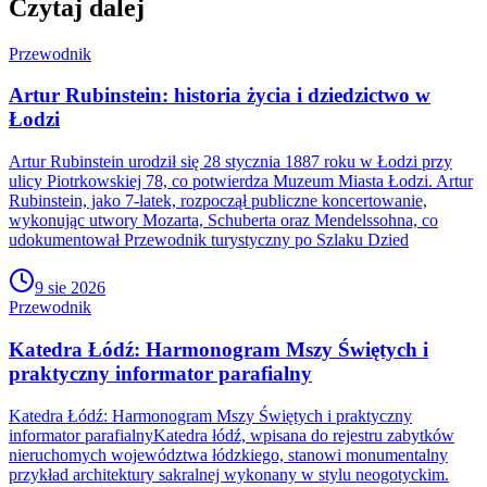
Czytaj dalej
Przewodnik
Artur Rubinstein: historia życia i dziedzictwo w
Łodzi
Artur Rubinstein urodził się 28 stycznia 1887 roku w Łodzi przy
ulicy Piotrkowskiej 78, co potwierdza Muzeum Miasta Łodzi. Artur
Rubinstein, jako 7-latek, rozpoczął publiczne koncertowanie,
wykonując utwory Mozarta, Schuberta oraz Mendelssohna, co
udokumentował Przewodnik turystyczny po Szlaku Dzied
9 sie 2026
Przewodnik
Katedra Łódź: Harmonogram Mszy Świętych i
praktyczny informator parafialny
Katedra Łódź: Harmonogram Mszy Świętych i praktyczny
informator parafialnyKatedra łódź, wpisana do rejestru zabytków
nieruchomych województwa łódzkiego, stanowi monumentalny
przykład architektury sakralnej wykonany w stylu neogotyckim.