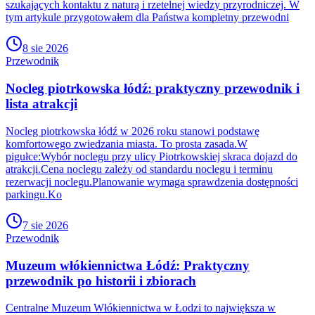
szukających kontaktu z naturą i rzetelnej wiedzy przyrodniczej. W
tym artykule przygotowałem dla Państwa kompletny przewodni
8 sie 2026
Przewodnik
Nocleg piotrkowska łódź: praktyczny przewodnik i
lista atrakcji
Nocleg piotrkowska łódź w 2026 roku stanowi podstawę
komfortowego zwiedzania miasta. To prosta zasada.W
pigułce:Wybór noclegu przy ulicy Piotrkowskiej skraca dojazd do
atrakcji.Cena noclegu zależy od standardu noclegu i terminu
rezerwacji noclegu.Planowanie wymaga sprawdzenia dostępności
parkingu.Ko
7 sie 2026
Przewodnik
Muzeum włókiennictwa Łódź: Praktyczny
przewodnik po historii i zbiorach
Centralne Muzeum Włókiennictwa w Łodzi to największa w