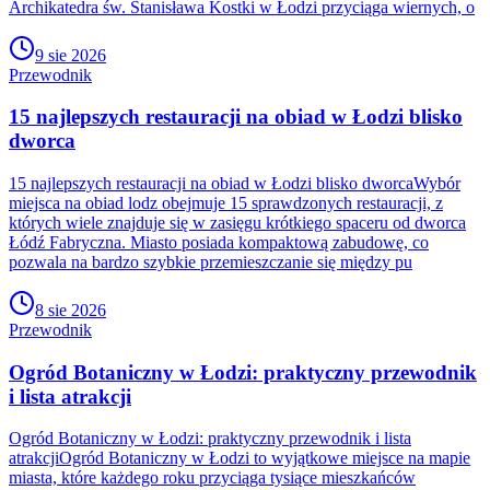
Archikatedra św. Stanisława Kostki w Łodzi przyciąga wiernych, o
9 sie 2026
Przewodnik
15 najlepszych restauracji na obiad w Łodzi blisko
dworca
15 najlepszych restauracji na obiad w Łodzi blisko dworcaWybór
miejsca na obiad lodz obejmuje 15 sprawdzonych restauracji, z
których wiele znajduje się w zasięgu krótkiego spaceru od dworca
Łódź Fabryczna. Miasto posiada kompaktową zabudowę, co
pozwala na bardzo szybkie przemieszczanie się między pu
8 sie 2026
Przewodnik
Ogród Botaniczny w Łodzi: praktyczny przewodnik
i lista atrakcji
Ogród Botaniczny w Łodzi: praktyczny przewodnik i lista
atrakcjiOgród Botaniczny w Łodzi to wyjątkowe miejsce na mapie
miasta, które każdego roku przyciąga tysiące mieszkańców