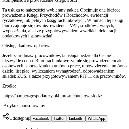
Kompleksowe prowadzenie księgowości
Ta usługa to najczęściej wybierany pakiet. Obejmuje ona bieżące
prowadzenie Księgi Przychodów i Rozchodów, ewidencji
ryczałtowej lub pełnych ksiąg rachunkowych. W ramach tej usługi
biuro zajmuje się również ewidencją VAT, środków trwałych,
wyposażenia, a także przygotowywaniem wszelkich deklaracji
podatkowych i sprawozdań.
Obsługa kadrowo-płacowa
Jeżeli zatrudniasz pracowników, ta usługa będzie dla Ciebie
niezwykle cenna. Biuro rachunkowe zajmie się prowadzeniem akt
osobowych, sporządzaniem umów o pracę, umów zlecenie, umów o
dzieło, list płac, wyliczaniem wynagrodzeń, odprowadzaniem
składek ZUS, a także przygotowywaniem PIT-11 dla pracowników.
Źródło:
https://partner-gospodarczy.pl/biuro-rachunkowe-lodz/
Artykuł sponsorowany
Udostępnij:
Facebook
Twitter
LinkedIn
WhatsApp