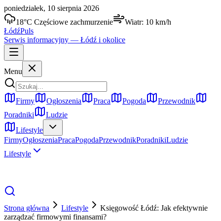
poniedziałek, 10 sierpnia 2026
18
°C
Częściowe zachmurzenie
Wiatr:
10
km/h
Łódź
Puls
Serwis informacyjny —
Łódź
i okolice
Menu
Firmy
Ogłoszenia
Praca
Pogoda
Przewodnik
Poradniki
Ludzie
Lifestyle
Firmy
Ogłoszenia
Praca
Pogoda
Przewodnik
Poradniki
Ludzie
Lifestyle
Strona główna
Lifestyle
Księgowość Łódź: Jak efektywnie
zarządzać firmowymi finansami?