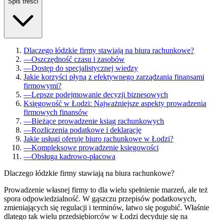
Spis treści
Dlaczego łódzkie firmy stawiają na biura rachunkowe?
—
Oszczędność czasu i zasobów
—
Dostęp do specjalistycznej wiedzy
Jakie korzyści płyną z efektywnego zarządzania finansami
firmowymi?
—
Lepsze podejmowanie decyzji biznesowych
Księgowość w Łodzi: Najważniejsze aspekty prowadzenia
firmowych finansów
—
Bieżące prowadzenie ksiąg rachunkowych
—
Rozliczenia podatkowe i deklaracje
Jakie usługi oferuje biuro rachunkowe w Łodzi?
—
Kompleksowe prowadzenie księgowości
—
Obsługa kadrowo-płacowa
Dlaczego łódzkie firmy stawiają na biura rachunkowe?
Prowadzenie własnej firmy to dla wielu spełnienie marzeń, ale też
spora odpowiedzialność. W gąszczu przepisów podatkowych,
zmieniających się regulacji i terminów, łatwo się pogubić. Właśnie
dlatego tak wielu przedsiębiorców w Łodzi decyduje się na