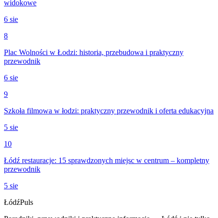
widokowe
6 sie
8
Plac Wolności w Łodzi: historia, przebudowa i praktyczny
przewodnik
6 sie
9
Szkoła filmowa w łodzi: praktyczny przewodnik i oferta edukacyjna
5 sie
10
Łódź restauracje: 15 sprawdzonych miejsc w centrum – kompletny
przewodnik
5 sie
Łódź
Puls