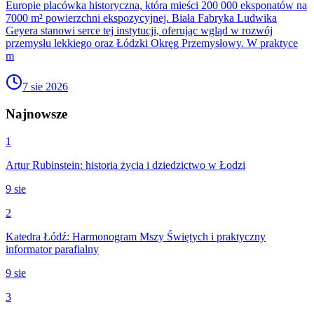
Europie placówka historyczna, która mieści 200 000 eksponatów na
7000 m² powierzchni ekspozycyjnej. Biała Fabryka Ludwika
Geyera stanowi serce tej instytucji, oferując wgląd w rozwój
przemysłu lekkiego oraz Łódzki Okręg Przemysłowy. W praktyce
m
7 sie 2026
Najnowsze
1
Artur Rubinstein: historia życia i dziedzictwo w Łodzi
9 sie
2
Katedra Łódź: Harmonogram Mszy Świętych i praktyczny
informator parafialny
9 sie
3