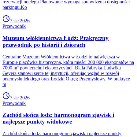
rezerwacji noclegu.Planowanie wymaga sprawdzenia dostępności
parkingu.Ko
7 sie 2026
Przewodnik
Muzeum włókiennictwa Łódź: Praktyczny
przewodnik po historii i zbiorach
Centralne Muzeum Włókiennictwa w Łodzi to największa w
Europie placówka historyczna, która mieści 200 000 eksponatów na
7000 m² powierzchni ekspozycyjnej. Biała Fabryka Ludwika
Geyera stanowi serce tej instytucji, oferując wgląd w rozwój
przemysłu lekkiego oraz Łódzki Okręg Przemysłowy. W praktyce
m
7 sie 2026
Przewodnik
Zachód słońca lodz: harmonogram zjawisk i
najlepsze punkty widokowe
Zachód słońca lodz: harmonogram zjawisk i najlepsze punkty