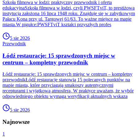
Szkoła filmowa w łodzi: praktyczny przewodnik i oferta
edukacyjnaSzkoła filmowa w łodzi, czyli PWSFTviT, to prestiżowa
instytucja założona 16 lipca 1948 roku. Znajduje się w zabytkowym
Pałacu Kona przy ul. Targowej 61/63. To ważne miejsce na mapie
miasta.W pigułce:PWSFTviT kształci przyszłych profes
5 sie 2026
Przewodnik
Łódź restauracje: 15 sprawdzonych miejsc w
centrum – kompletny przewodnik
Łódź restauracje: 15 sprawdzonych miejsc w centrum – kompletny
przewodnikŁódź restauracje stanowią 15 polecanych punktów na
mapie miasta, które przyciągają smakoszy autentycznymi
recepturami i wyjątkową atmosferą. W praktyce uważam, że wybór
odpowiedniego obiektu wymaga weryfikacji aktualnych wskaza
5 sie 2026
Najnowsze
1