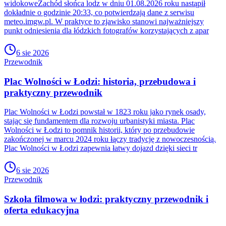
widokoweZachód słońca lodz w dniu 01.08.2026 roku nastąpił
dokładnie o godzinie 20:33, co potwierdzają dane z serwisu
meteo.imgw.pl. W praktyce to zjawisko stanowi najważniejszy
punkt odniesienia dla łódzkich fotografów korzystających z apar
6 sie 2026
Przewodnik
Plac Wolności w Łodzi: historia, przebudowa i
praktyczny przewodnik
Plac Wolności w Łodzi powstał w 1823 roku jako rynek osady,
stając się fundamentem dla rozwoju urbanistyki miasta. Plac
Wolności w Łodzi to pomnik historii, który po przebudowie
zakończonej w marcu 2024 roku łączy tradycję z nowoczesnością.
Plac Wolności w Łodzi zapewnia łatwy dojazd dzięki sieci tr
6 sie 2026
Przewodnik
Szkoła filmowa w łodzi: praktyczny przewodnik i
oferta edukacyjna