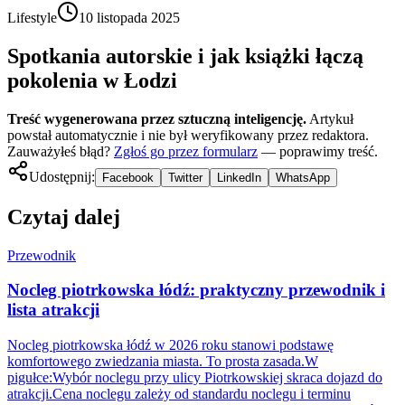
Lifestyle
10 listopada 2025
Spotkania autorskie i jak książki łączą
pokolenia w Łodzi
Treść wygenerowana przez sztuczną inteligencję.
Artykuł
powstał automatycznie i nie był weryfikowany przez redaktora.
Zauważyłeś błąd?
Zgłoś go przez formularz
— poprawimy treść.
Udostępnij:
Facebook
Twitter
LinkedIn
WhatsApp
Czytaj dalej
Przewodnik
Nocleg piotrkowska łódź: praktyczny przewodnik i
lista atrakcji
Nocleg piotrkowska łódź w 2026 roku stanowi podstawę
komfortowego zwiedzania miasta. To prosta zasada.W
pigułce:Wybór noclegu przy ulicy Piotrkowskiej skraca dojazd do
atrakcji.Cena noclegu zależy od standardu noclegu i terminu