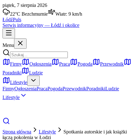
piątek, 7 sierpnia 2026
22
°C
Bezchmurnie
Wiatr:
9
km/h
Łódź
Puls
Serwis informacyjny —
Łódź
i okolice
Menu
Firmy
Ogłoszenia
Praca
Pogoda
Przewodnik
Poradniki
Ludzie
Lifestyle
Firmy
Ogłoszenia
Praca
Pogoda
Przewodnik
Poradniki
Ludzie
Lifestyle
Strona główna
Lifestyle
Spotkania autorskie i jak książki
łączą pokolenia w Łodzi