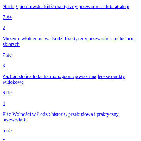
Nocleg piotrkowska łódź: praktyczny przewodnik i lista atrakcji
7 sie
2
Muzeum włókiennictwa Łódź: Praktyczny przewodnik po historii i
zbiorach
7 sie
3
Zachód słońca lodz: harmonogram zjawisk i najlepsze punkty
widokowe
6 sie
4
Plac Wolności w Łodzi: historia, przebudowa i praktyczny
przewodnik
6 sie