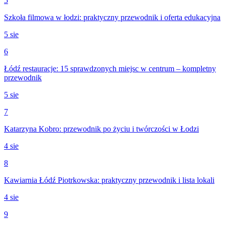
5
Szkoła filmowa w łodzi: praktyczny przewodnik i oferta edukacyjna
5 sie
6
Łódź restauracje: 15 sprawdzonych miejsc w centrum – kompletny
przewodnik
5 sie
7
Katarzyna Kobro: przewodnik po życiu i twórczości w Łodzi
4 sie
8
Kawiarnia Łódź Piotrkowska: praktyczny przewodnik i lista lokali
4 sie
9