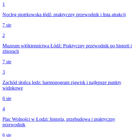
1
Nocleg piotrkowska łódź: praktyczny przewodnik i lista atrakcji
7 sie
2
Muzeum włókiennictwa Łódź: Praktyczny przewodnik po historii i
zbiorach
7 sie
3
Zachód słońca lodz: harmonogram zjawisk i najlepsze punkty
widokowe
6 sie
4
Plac Wolności w Łodzi: historia, przebudowa i praktyczny
przewodnik
6 sie