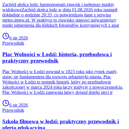
Zachód słońca lodz: harmonogram zjawisk i najlepsze punkty
widokoweZachód słońca lodz w dniu 01.08.2026 roku nastąpił
dokładnie o godzinie 20:33, co potwierdzają dane z serwisu
meteo.imgw.pl. W praktyce to zjawisko stanowi najważniejszy
punkt odniesienia dla łódzkich fotografów korzystających z apar
6 sie 2026
Przewodnik
Plac Wolności w Łodzi: historia, przebudowa i
praktyczny przewodnik
Plac Wolności w Łodzi powstał w 1823 roku jako rynek osady,
stając się fundamentem dla rozwoju urbanistyki miasta. Plac
Wolności w Łodzi to pomnik historii, który po przebudowie
zakończonej w marcu 2024 roku łączy tradycję z nowoczesnością.
Plac Wolności w Łodzi zapewnia łatwy dojazd dzięki sieci tr
6 sie 2026
Przewodnik
Szkoła filmowa w łodzi: praktyczny przewodnik i
oferta edukacyjna