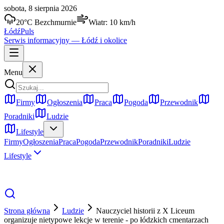
sobota, 8 sierpnia 2026
20
°C
Bezchmurnie
Wiatr:
10
km/h
Łódź
Puls
Serwis informacyjny —
Łódź
i okolice
Menu
Firmy
Ogłoszenia
Praca
Pogoda
Przewodnik
Poradniki
Ludzie
Lifestyle
Firmy
Ogłoszenia
Praca
Pogoda
Przewodnik
Poradniki
Ludzie
Lifestyle
Strona główna
Ludzie
Nauczyciel historii z X Liceum
organizuje nietypowe lekcje w terenie - po łódzkich cmentarzach