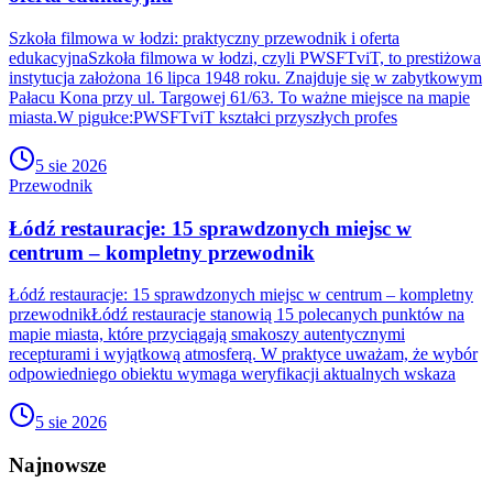
Szkoła filmowa w łodzi: praktyczny przewodnik i oferta
edukacyjnaSzkoła filmowa w łodzi, czyli PWSFTviT, to prestiżowa
instytucja założona 16 lipca 1948 roku. Znajduje się w zabytkowym
Pałacu Kona przy ul. Targowej 61/63. To ważne miejsce na mapie
miasta.W pigułce:PWSFTviT kształci przyszłych profes
5 sie 2026
Przewodnik
Łódź restauracje: 15 sprawdzonych miejsc w
centrum – kompletny przewodnik
Łódź restauracje: 15 sprawdzonych miejsc w centrum – kompletny
przewodnikŁódź restauracje stanowią 15 polecanych punktów na
mapie miasta, które przyciągają smakoszy autentycznymi
recepturami i wyjątkową atmosferą. W praktyce uważam, że wybór
odpowiedniego obiektu wymaga weryfikacji aktualnych wskaza
5 sie 2026
Najnowsze