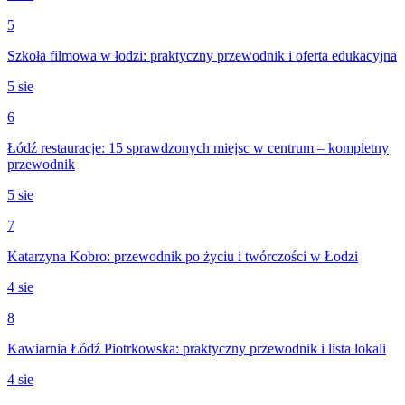
5
Szkoła filmowa w łodzi: praktyczny przewodnik i oferta edukacyjna
5 sie
6
Łódź restauracje: 15 sprawdzonych miejsc w centrum – kompletny
przewodnik
5 sie
7
Katarzyna Kobro: przewodnik po życiu i twórczości w Łodzi
4 sie
8
Kawiarnia Łódź Piotrkowska: praktyczny przewodnik i lista lokali
4 sie