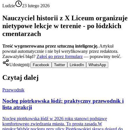
Ludzie
23 lutego 2026
Nauczyciel historii z X Liceum organizuje
nietypowe lekcje w terenie - po łódzkich
cmentarzach
Treść wygenerowana przez sztuczną inteligencję.
Artykuł
powstał automatycznie i nie był weryfikowany przez redaktora.
Zauważyłeś błąd?
Zgłoś go przez formularz
— poprawimy treść.
Udostępnij:
Facebook
Twitter
LinkedIn
WhatsApp
Czytaj dalej
Przewodnik
Nocleg piotrkowska łódź: praktyczny przewodnik i
lista atrakcji
Nocleg piotrkowska łódź w 2026 roku stanowi podstawę
komfortowego zwiedzania miasta. To prosta zasada.W
pigułce:Wybór noclegu przy ulicy Piotrkowskiej skraca dojazd do