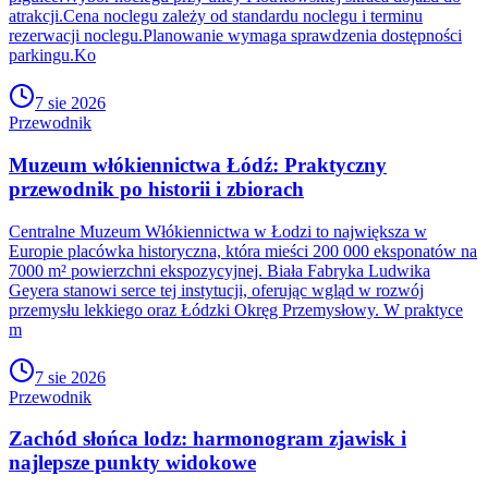
atrakcji.Cena noclegu zależy od standardu noclegu i terminu
rezerwacji noclegu.Planowanie wymaga sprawdzenia dostępności
parkingu.Ko
7 sie 2026
Przewodnik
Muzeum włókiennictwa Łódź: Praktyczny
przewodnik po historii i zbiorach
Centralne Muzeum Włókiennictwa w Łodzi to największa w
Europie placówka historyczna, która mieści 200 000 eksponatów na
7000 m² powierzchni ekspozycyjnej. Biała Fabryka Ludwika
Geyera stanowi serce tej instytucji, oferując wgląd w rozwój
przemysłu lekkiego oraz Łódzki Okręg Przemysłowy. W praktyce
m
7 sie 2026
Przewodnik
Zachód słońca lodz: harmonogram zjawisk i
najlepsze punkty widokowe