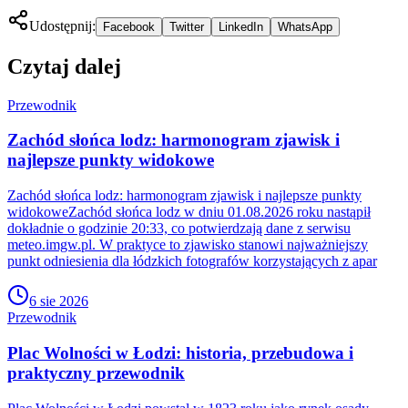
Udostępnij:
Facebook
Twitter
LinkedIn
WhatsApp
Czytaj dalej
Przewodnik
Zachód słońca lodz: harmonogram zjawisk i
najlepsze punkty widokowe
Zachód słońca lodz: harmonogram zjawisk i najlepsze punkty
widokoweZachód słońca lodz w dniu 01.08.2026 roku nastąpił
dokładnie o godzinie 20:33, co potwierdzają dane z serwisu
meteo.imgw.pl. W praktyce to zjawisko stanowi najważniejszy
punkt odniesienia dla łódzkich fotografów korzystających z apar
6 sie 2026
Przewodnik
Plac Wolności w Łodzi: historia, przebudowa i
praktyczny przewodnik