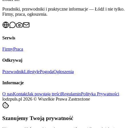
Poradniki, przewodniki i praktyczne informacje — Łódź i nie tylko.
Firmy, praca, ogłoszenia.
Serwis
Firmy
Praca
Odkrywaj
Przewodnik
Lifestyle
Pogoda
Ogłoszenia
Informacje
O nas
Kontakt
Jak powstają treści
Regulamin
Polityka Prywatności
lodzpuls.pl
2026
©
Wszelkie Prawa Zastrzeżone
Szanujemy Twoją prywatność