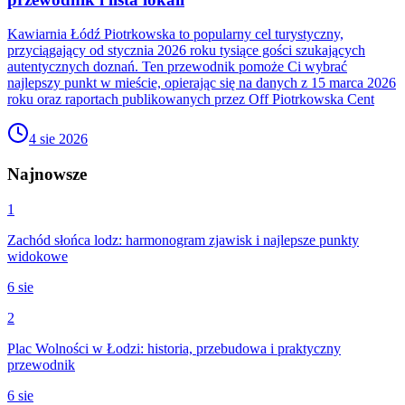
Kawiarnia Łódź Piotrkowska to popularny cel turystyczny,
przyciągający od stycznia 2026 roku tysiące gości szukających
autentycznych doznań. Ten przewodnik pomoże Ci wybrać
najlepszy punkt w mieście, opierając się na danych z 15 marca 2026
roku oraz raportach publikowanych przez Off Piotrkowska Cent
4 sie 2026
Najnowsze
1
Zachód słońca lodz: harmonogram zjawisk i najlepsze punkty
widokowe
6 sie
2
Plac Wolności w Łodzi: historia, przebudowa i praktyczny
przewodnik
6 sie