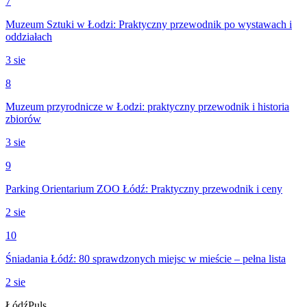
7
Muzeum Sztuki w Łodzi: Praktyczny przewodnik po wystawach i
oddziałach
3 sie
8
Muzeum przyrodnicze w Łodzi: praktyczny przewodnik i historia
zbiorów
3 sie
9
Parking Orientarium ZOO Łódź: Praktyczny przewodnik i ceny
2 sie
10
Śniadania Łódź: 80 sprawdzonych miejsc w mieście – pełna lista
2 sie
Łódź
Puls