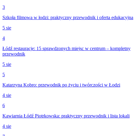
3
Szkoła filmowa w łodzi: praktyczny przewodnik i oferta edukacyjna
5 sie
4
Łódź restauracje: 15 sprawdzonych miejsc w centrum – kompletny
przewodnik
5 sie
5
Katarzyna Kobro: przewodnik po życiu i twórczości w Łodzi
4 sie
6
Kawiarnia Łódź Piotrkowska: praktyczny przewodnik i lista lokali
4 sie