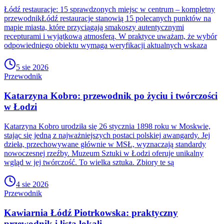
Łódź restauracje: 15 sprawdzonych miejsc w centrum – kompletny
przewodnikŁódź restauracje stanowią 15 polecanych punktów na
mapie miasta, które przyciągają smakoszy autentycznymi
recepturami i wyjątkową atmosferą. W praktyce uważam, że wybór
odpowiedniego obiektu wymaga weryfikacji aktualnych wskaza
5 sie 2026
Przewodnik
Katarzyna Kobro: przewodnik po życiu i twórczości
w Łodzi
Katarzyna Kobro urodziła się 26 stycznia 1898 roku w Moskwie,
stając się jedną z najważniejszych postaci polskiej awangardy. Jej
dzieła, przechowywane głównie w MSŁ, wyznaczają standardy
nowoczesnej rzeźby. Muzeum Sztuki w Łodzi oferuje unikalny
wgląd w jej twórczość. To wielka sztuka. Zbiory te są
4 sie 2026
Przewodnik
Kawiarnia Łódź Piotrkowska: praktyczny
przewodnik i lista lokali