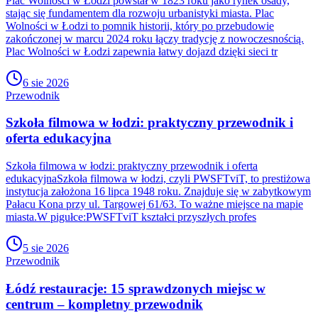
Plac Wolności w Łodzi powstał w 1823 roku jako rynek osady,
stając się fundamentem dla rozwoju urbanistyki miasta. Plac
Wolności w Łodzi to pomnik historii, który po przebudowie
zakończonej w marcu 2024 roku łączy tradycję z nowoczesnością.
Plac Wolności w Łodzi zapewnia łatwy dojazd dzięki sieci tr
6 sie 2026
Przewodnik
Szkoła filmowa w łodzi: praktyczny przewodnik i
oferta edukacyjna
Szkoła filmowa w łodzi: praktyczny przewodnik i oferta
edukacyjnaSzkoła filmowa w łodzi, czyli PWSFTviT, to prestiżowa
instytucja założona 16 lipca 1948 roku. Znajduje się w zabytkowym
Pałacu Kona przy ul. Targowej 61/63. To ważne miejsce na mapie
miasta.W pigułce:PWSFTviT kształci przyszłych profes
5 sie 2026
Przewodnik
Łódź restauracje: 15 sprawdzonych miejsc w
centrum – kompletny przewodnik