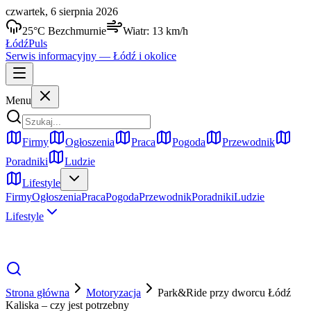
czwartek, 6 sierpnia 2026
25
°C
Bezchmurnie
Wiatr:
13
km/h
Łódź
Puls
Serwis informacyjny —
Łódź
i okolice
Menu
Firmy
Ogłoszenia
Praca
Pogoda
Przewodnik
Poradniki
Ludzie
Lifestyle
Firmy
Ogłoszenia
Praca
Pogoda
Przewodnik
Poradniki
Ludzie
Lifestyle
Strona główna
Motoryzacja
Park&Ride przy dworcu Łódź
Kaliska – czy jest potrzebny