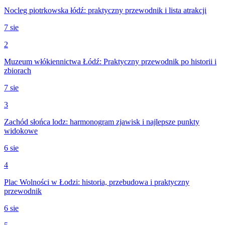
Nocleg piotrkowska łódź: praktyczny przewodnik i lista atrakcji
7 sie
2
Muzeum włókiennictwa Łódź: Praktyczny przewodnik po historii i
zbiorach
7 sie
3
Zachód słońca lodz: harmonogram zjawisk i najlepsze punkty
widokowe
6 sie
4
Plac Wolności w Łodzi: historia, przebudowa i praktyczny
przewodnik
6 sie