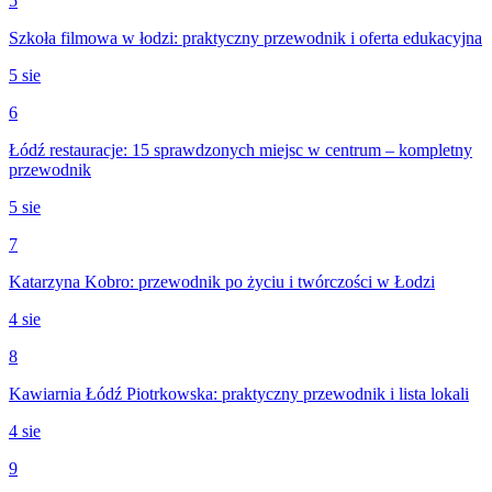
5
Szkoła filmowa w łodzi: praktyczny przewodnik i oferta edukacyjna
5 sie
6
Łódź restauracje: 15 sprawdzonych miejsc w centrum – kompletny
przewodnik
5 sie
7
Katarzyna Kobro: przewodnik po życiu i twórczości w Łodzi
4 sie
8
Kawiarnia Łódź Piotrkowska: praktyczny przewodnik i lista lokali
4 sie
9