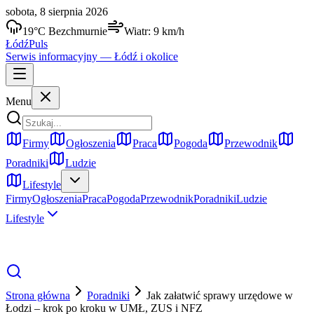
sobota, 8 sierpnia 2026
19
°C
Bezchmurnie
Wiatr:
9
km/h
Łódź
Puls
Serwis informacyjny —
Łódź
i okolice
Menu
Firmy
Ogłoszenia
Praca
Pogoda
Przewodnik
Poradniki
Ludzie
Lifestyle
Firmy
Ogłoszenia
Praca
Pogoda
Przewodnik
Poradniki
Ludzie
Lifestyle
Strona główna
Poradniki
Jak załatwić sprawy urzędowe w
Łodzi – krok po kroku w UMŁ, ZUS i NFZ