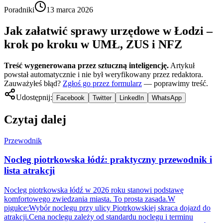
Poradniki
13 marca 2026
Jak załatwić sprawy urzędowe w Łodzi –
krok po kroku w UMŁ, ZUS i NFZ
Treść wygenerowana przez sztuczną inteligencję.
Artykuł
powstał automatycznie i nie był weryfikowany przez redaktora.
Zauważyłeś błąd?
Zgłoś go przez formularz
— poprawimy treść.
Udostępnij:
Facebook
Twitter
LinkedIn
WhatsApp
Czytaj dalej
Przewodnik
Nocleg piotrkowska łódź: praktyczny przewodnik i
lista atrakcji
Nocleg piotrkowska łódź w 2026 roku stanowi podstawę
komfortowego zwiedzania miasta. To prosta zasada.W
pigułce:Wybór noclegu przy ulicy Piotrkowskiej skraca dojazd do
atrakcji.Cena noclegu zależy od standardu noclegu i terminu