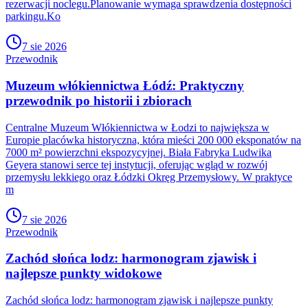
rezerwacji noclegu.Planowanie wymaga sprawdzenia dostępności
parkingu.Ko
7 sie 2026
Przewodnik
Muzeum włókiennictwa Łódź: Praktyczny
przewodnik po historii i zbiorach
Centralne Muzeum Włókiennictwa w Łodzi to największa w
Europie placówka historyczna, która mieści 200 000 eksponatów na
7000 m² powierzchni ekspozycyjnej. Biała Fabryka Ludwika
Geyera stanowi serce tej instytucji, oferując wgląd w rozwój
przemysłu lekkiego oraz Łódzki Okręg Przemysłowy. W praktyce
m
7 sie 2026
Przewodnik
Zachód słońca lodz: harmonogram zjawisk i
najlepsze punkty widokowe
Zachód słońca lodz: harmonogram zjawisk i najlepsze punkty