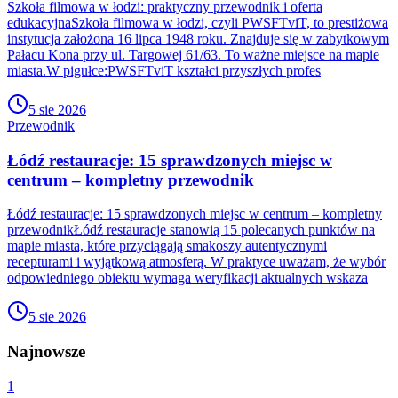
Szkoła filmowa w łodzi: praktyczny przewodnik i oferta
edukacyjnaSzkoła filmowa w łodzi, czyli PWSFTviT, to prestiżowa
instytucja założona 16 lipca 1948 roku. Znajduje się w zabytkowym
Pałacu Kona przy ul. Targowej 61/63. To ważne miejsce na mapie
miasta.W pigułce:PWSFTviT kształci przyszłych profes
5 sie 2026
Przewodnik
Łódź restauracje: 15 sprawdzonych miejsc w
centrum – kompletny przewodnik
Łódź restauracje: 15 sprawdzonych miejsc w centrum – kompletny
przewodnikŁódź restauracje stanowią 15 polecanych punktów na
mapie miasta, które przyciągają smakoszy autentycznymi
recepturami i wyjątkową atmosferą. W praktyce uważam, że wybór
odpowiedniego obiektu wymaga weryfikacji aktualnych wskaza
5 sie 2026
Najnowsze
1