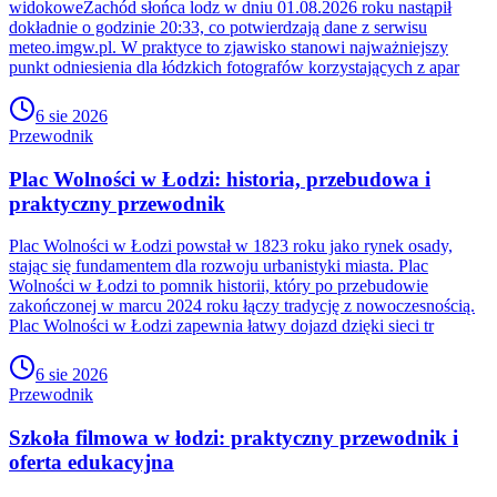
widokoweZachód słońca lodz w dniu 01.08.2026 roku nastąpił
dokładnie o godzinie 20:33, co potwierdzają dane z serwisu
meteo.imgw.pl. W praktyce to zjawisko stanowi najważniejszy
punkt odniesienia dla łódzkich fotografów korzystających z apar
6 sie 2026
Przewodnik
Plac Wolności w Łodzi: historia, przebudowa i
praktyczny przewodnik
Plac Wolności w Łodzi powstał w 1823 roku jako rynek osady,
stając się fundamentem dla rozwoju urbanistyki miasta. Plac
Wolności w Łodzi to pomnik historii, który po przebudowie
zakończonej w marcu 2024 roku łączy tradycję z nowoczesnością.
Plac Wolności w Łodzi zapewnia łatwy dojazd dzięki sieci tr
6 sie 2026
Przewodnik
Szkoła filmowa w łodzi: praktyczny przewodnik i
oferta edukacyjna