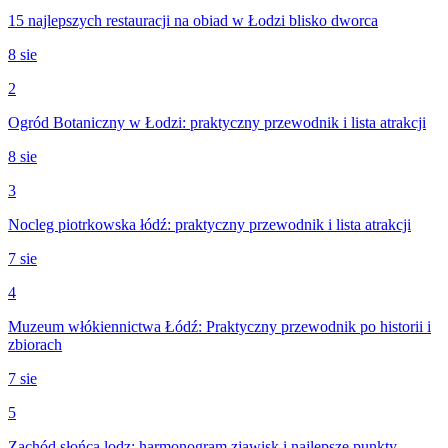
15 najlepszych restauracji na obiad w Łodzi blisko dworca
8 sie
2
Ogród Botaniczny w Łodzi: praktyczny przewodnik i lista atrakcji
8 sie
3
Nocleg piotrkowska łódź: praktyczny przewodnik i lista atrakcji
7 sie
4
Muzeum włókiennictwa Łódź: Praktyczny przewodnik po historii i
zbiorach
7 sie
5
Zachód słońca lodz: harmonogram zjawisk i najlepsze punkty