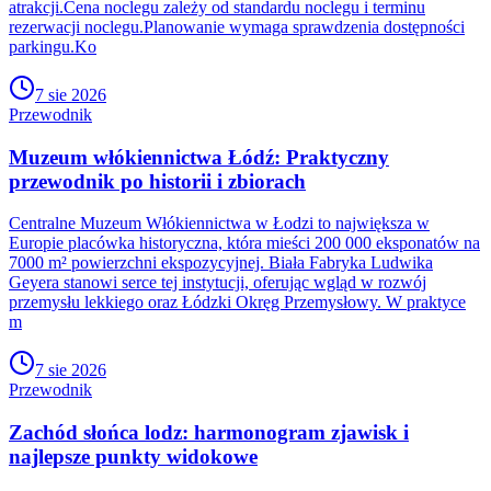
atrakcji.Cena noclegu zależy od standardu noclegu i terminu
rezerwacji noclegu.Planowanie wymaga sprawdzenia dostępności
parkingu.Ko
7 sie 2026
Przewodnik
Muzeum włókiennictwa Łódź: Praktyczny
przewodnik po historii i zbiorach
Centralne Muzeum Włókiennictwa w Łodzi to największa w
Europie placówka historyczna, która mieści 200 000 eksponatów na
7000 m² powierzchni ekspozycyjnej. Biała Fabryka Ludwika
Geyera stanowi serce tej instytucji, oferując wgląd w rozwój
przemysłu lekkiego oraz Łódzki Okręg Przemysłowy. W praktyce
m
7 sie 2026
Przewodnik
Zachód słońca lodz: harmonogram zjawisk i
najlepsze punkty widokowe