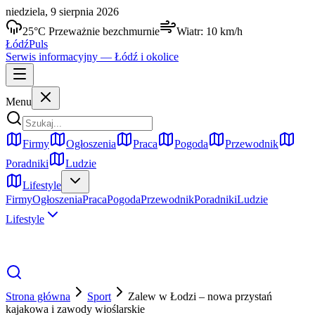
niedziela, 9 sierpnia 2026
25
°C
Przeważnie bezchmurnie
Wiatr:
10
km/h
Łódź
Puls
Serwis informacyjny —
Łódź
i okolice
Menu
Firmy
Ogłoszenia
Praca
Pogoda
Przewodnik
Poradniki
Ludzie
Lifestyle
Firmy
Ogłoszenia
Praca
Pogoda
Przewodnik
Poradniki
Ludzie
Lifestyle
Strona główna
Sport
Zalew w Łodzi – nowa przystań
kajakowa i zawody wioślarskie