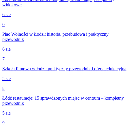
widokowe
6 sie
6
Plac Wolności w Łodzi: historia, przebudowa i praktyczny
przewodnik
6 sie
7
Szkoła filmowa w łodzi: praktyczny przewodnik i oferta edukacyjna
5 sie
8
Łódź restauracje: 15 sprawdzonych miejsc w centrum – kompletny
przewodnik
5 sie
9