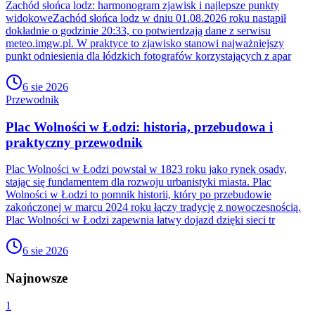
Zachód słońca lodz: harmonogram zjawisk i najlepsze punkty
widokoweZachód słońca lodz w dniu 01.08.2026 roku nastąpił
dokładnie o godzinie 20:33, co potwierdzają dane z serwisu
meteo.imgw.pl. W praktyce to zjawisko stanowi najważniejszy
punkt odniesienia dla łódzkich fotografów korzystających z apar
6 sie 2026
Przewodnik
Plac Wolności w Łodzi: historia, przebudowa i
praktyczny przewodnik
Plac Wolności w Łodzi powstał w 1823 roku jako rynek osady,
stając się fundamentem dla rozwoju urbanistyki miasta. Plac
Wolności w Łodzi to pomnik historii, który po przebudowie
zakończonej w marcu 2024 roku łączy tradycję z nowoczesnością.
Plac Wolności w Łodzi zapewnia łatwy dojazd dzięki sieci tr
6 sie 2026
Najnowsze
1