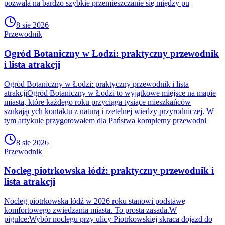
pozwala na bardzo szybkie przemieszczanie się między pu
8 sie 2026
Przewodnik
Ogród Botaniczny w Łodzi: praktyczny przewodnik
i lista atrakcji
Ogród Botaniczny w Łodzi: praktyczny przewodnik i lista
atrakcjiOgród Botaniczny w Łodzi to wyjątkowe miejsce na mapie
miasta, które każdego roku przyciąga tysiące mieszkańców
szukających kontaktu z naturą i rzetelnej wiedzy przyrodniczej. W
tym artykule przygotowałem dla Państwa kompletny przewodni
8 sie 2026
Przewodnik
Nocleg piotrkowska łódź: praktyczny przewodnik i
lista atrakcji
Nocleg piotrkowska łódź w 2026 roku stanowi podstawę
komfortowego zwiedzania miasta. To prosta zasada.W
pigułce:Wybór noclegu przy ulicy Piotrkowskiej skraca dojazd do