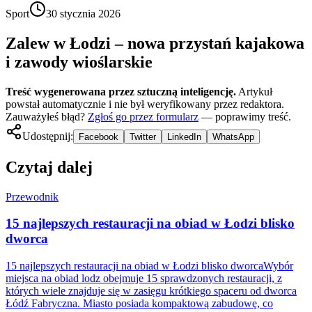
Sport
30 stycznia 2026
Zalew w Łodzi – nowa przystań kajakowa
i zawody wioślarskie
Treść wygenerowana przez sztuczną inteligencję.
Artykuł
powstał automatycznie i nie był weryfikowany przez redaktora.
Zauważyłeś błąd?
Zgłoś go przez formularz
— poprawimy treść.
Udostępnij:
Facebook
Twitter
LinkedIn
WhatsApp
Czytaj dalej
Przewodnik
15 najlepszych restauracji na obiad w Łodzi blisko
dworca
15 najlepszych restauracji na obiad w Łodzi blisko dworcaWybór
miejsca na obiad lodz obejmuje 15 sprawdzonych restauracji, z
których wiele znajduje się w zasięgu krótkiego spaceru od dworca
Łódź Fabryczna. Miasto posiada kompaktową zabudowę, co