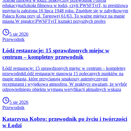
Szkoła filmowa w łodzi: praktyczny przewodnik i oferta
edukacyjnaSzkoła filmowa w łodzi, czyli PWSFTviT, to prestiżowa
instytucja założona 16 lipca 1948 roku. Znajduje się w zabytkowym
Pałacu Kona przy ul. Targowej 61/63. To ważne miejsce na mapie
miasta.W pigułce:PWSFTviT kształci przyszłych profes
5 sie 2026
Przewodnik
Łódź restauracje: 15 sprawdzonych miejsc w
centrum – kompletny przewodnik
Łódź restauracje: 15 sprawdzonych miejsc w centrum – kompletny
przewodnikŁódź restauracje stanowią 15 polecanych punktów na
mapie miasta, które przyciągają smakoszy autentycznymi
recepturami i wyjątkową atmosferą. W praktyce uważam, że wybór
odpowiedniego obiektu wymaga weryfikacji aktualnych wskaza
5 sie 2026
Przewodnik
Katarzyna Kobro: przewodnik po życiu i twórczości
w Łodzi