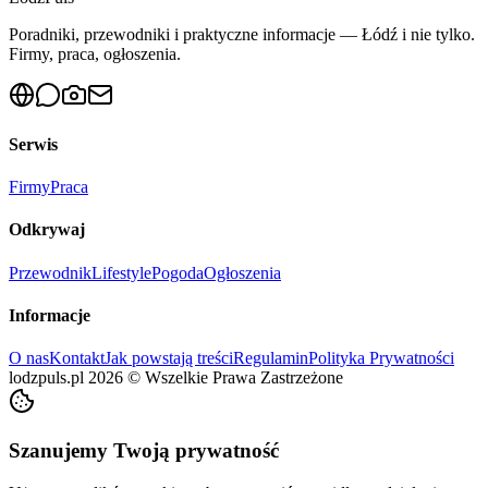
Poradniki, przewodniki i praktyczne informacje — Łódź i nie tylko.
Firmy, praca, ogłoszenia.
Serwis
Firmy
Praca
Odkrywaj
Przewodnik
Lifestyle
Pogoda
Ogłoszenia
Informacje
O nas
Kontakt
Jak powstają treści
Regulamin
Polityka Prywatności
lodzpuls.pl
2026
©
Wszelkie Prawa Zastrzeżone
Szanujemy Twoją prywatność