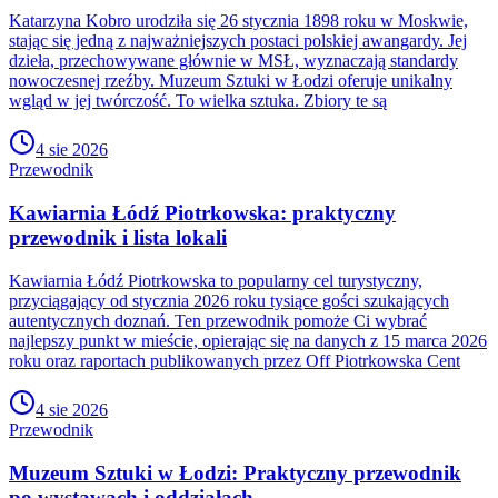
Katarzyna Kobro urodziła się 26 stycznia 1898 roku w Moskwie,
stając się jedną z najważniejszych postaci polskiej awangardy. Jej
dzieła, przechowywane głównie w MSŁ, wyznaczają standardy
nowoczesnej rzeźby. Muzeum Sztuki w Łodzi oferuje unikalny
wgląd w jej twórczość. To wielka sztuka. Zbiory te są
4 sie 2026
Przewodnik
Kawiarnia Łódź Piotrkowska: praktyczny
przewodnik i lista lokali
Kawiarnia Łódź Piotrkowska to popularny cel turystyczny,
przyciągający od stycznia 2026 roku tysiące gości szukających
autentycznych doznań. Ten przewodnik pomoże Ci wybrać
najlepszy punkt w mieście, opierając się na danych z 15 marca 2026
roku oraz raportach publikowanych przez Off Piotrkowska Cent
4 sie 2026
Przewodnik
Muzeum Sztuki w Łodzi: Praktyczny przewodnik
po wystawach i oddziałach