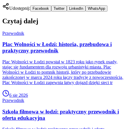
Udostępnij:
Facebook
Twitter
LinkedIn
WhatsApp
Czytaj dalej
Przewodnik
Plac Wolności w Łodzi: historia, przebudowa i
praktyczny przewodnik
Plac Wolności w Łodzi powstał w 1823 roku jako rynek osady,
stając się fundamentem dla rozwoju urbanistyki miasta. Plac
Wolności w Łodzi to pomnik historii, który po przebudowie
zakończonej w marcu 2024 roku łączy tradycję z nowoczesnością.
Plac Wolności w Łodzi zapewnia łatwy dojazd dzięki sieci tr
6 sie 2026
Przewodnik
Szkoła filmowa w łodzi: praktyczny przewodnik i
oferta edukacyjna