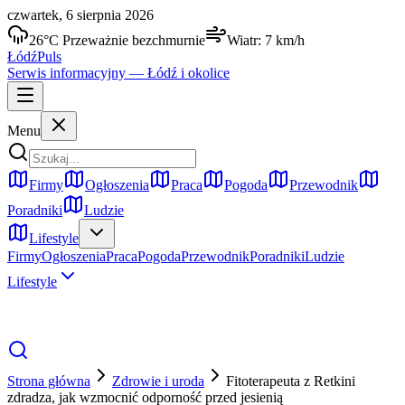
czwartek, 6 sierpnia 2026
26
°C
Przeważnie bezchmurnie
Wiatr:
7
km/h
Łódź
Puls
Serwis informacyjny —
Łódź
i okolice
Menu
Firmy
Ogłoszenia
Praca
Pogoda
Przewodnik
Poradniki
Ludzie
Lifestyle
Firmy
Ogłoszenia
Praca
Pogoda
Przewodnik
Poradniki
Ludzie
Lifestyle
Strona główna
Zdrowie i uroda
Fitoterapeuta z Retkini
zdradza, jak wzmocnić odporność przed jesienią