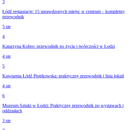
3
Łódź restauracje: 15 sprawdzonych miejsc w centrum – kompletny
przewodnik
5 sie
4
Katarzyna Kobro: przewodnik po życiu i twórczości w Łodzi
4 sie
5
Kawiarnia Łódź Piotrkowska: praktyczny przewodnik i lista lokali
4 sie
6
Muzeum Sztuki w Łodzi: Praktyczny przewodnik po wystawach i
oddziałach
3 sie