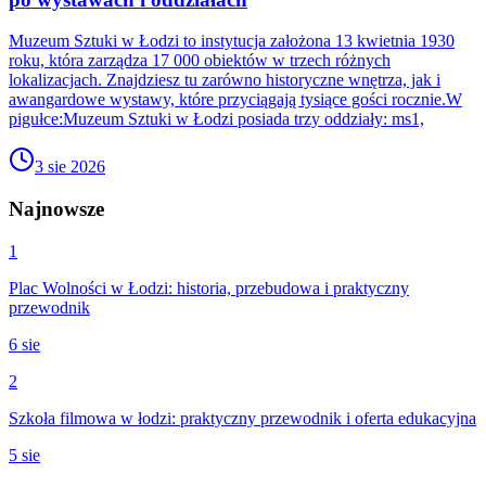
Muzeum Sztuki w Łodzi to instytucja założona 13 kwietnia 1930
roku, która zarządza 17 000 obiektów w trzech różnych
lokalizacjach. Znajdziesz tu zarówno historyczne wnętrza, jak i
awangardowe wystawy, które przyciągają tysiące gości rocznie.W
pigułce:Muzeum Sztuki w Łodzi posiada trzy oddziały: ms1,
3 sie 2026
Najnowsze
1
Plac Wolności w Łodzi: historia, przebudowa i praktyczny
przewodnik
6 sie
2
Szkoła filmowa w łodzi: praktyczny przewodnik i oferta edukacyjna
5 sie