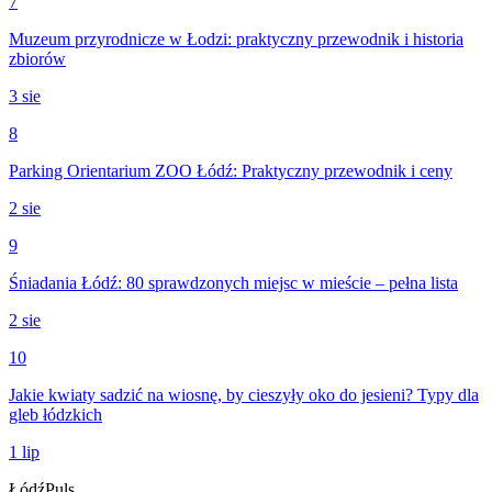
7
Muzeum przyrodnicze w Łodzi: praktyczny przewodnik i historia
zbiorów
3 sie
8
Parking Orientarium ZOO Łódź: Praktyczny przewodnik i ceny
2 sie
9
Śniadania Łódź: 80 sprawdzonych miejsc w mieście – pełna lista
2 sie
10
Jakie kwiaty sadzić na wiosnę, by cieszyły oko do jesieni? Typy dla
gleb łódzkich
1 lip
Łódź
Puls