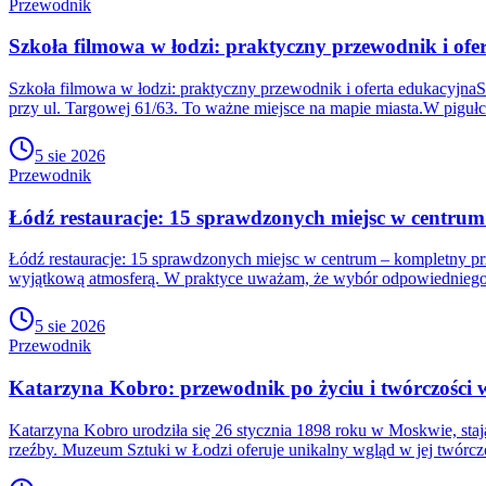
Przewodnik
Szkoła filmowa w łodzi: praktyczny przewodnik i ofe
Szkoła filmowa w łodzi: praktyczny przewodnik i oferta edukacyjna
przy ul. Targowej 61/63. To ważne miejsce na mapie miasta.W piguł
5 sie 2026
Przewodnik
Łódź restauracje: 15 sprawdzonych miejsc w centru
Łódź restauracje: 15 sprawdzonych miejsc w centrum – kompletny pr
wyjątkową atmosferą. W praktyce uważam, że wybór odpowiedniego
5 sie 2026
Przewodnik
Katarzyna Kobro: przewodnik po życiu i twórczości 
Katarzyna Kobro urodziła się 26 stycznia 1898 roku w Moskwie, sta
rzeźby. Muzeum Sztuki w Łodzi oferuje unikalny wgląd w jej twórczo