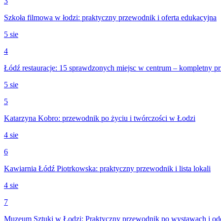
3
Szkoła filmowa w łodzi: praktyczny przewodnik i oferta edukacyjna
5 sie
4
Łódź restauracje: 15 sprawdzonych miejsc w centrum – kompletny p
5 sie
5
Katarzyna Kobro: przewodnik po życiu i twórczości w Łodzi
4 sie
6
Kawiarnia Łódź Piotrkowska: praktyczny przewodnik i lista lokali
4 sie
7
Muzeum Sztuki w Łodzi: Praktyczny przewodnik po wystawach i od