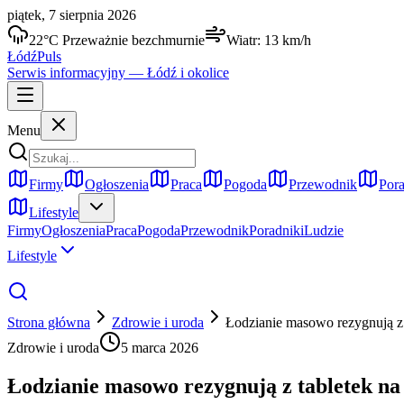
piątek, 7 sierpnia 2026
22
°C
Przeważnie bezchmurnie
Wiatr:
13
km/h
Łódź
Puls
Serwis informacyjny —
Łódź
i okolice
Menu
Firmy
Ogłoszenia
Praca
Pogoda
Przewodnik
Pora
Lifestyle
Firmy
Ogłoszenia
Praca
Pogoda
Przewodnik
Poradniki
Ludzie
Lifestyle
Strona główna
Zdrowie i uroda
Łodzianie masowo rezygnują z 
Zdrowie i uroda
5 marca 2026
Łodzianie masowo rezygnują z tabletek na