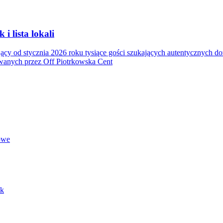
 lista lokali
jący od stycznia 2026 roku tysiące gości szukających autentycznych 
owanych przez Off Piotrkowska Cent
owe
ik