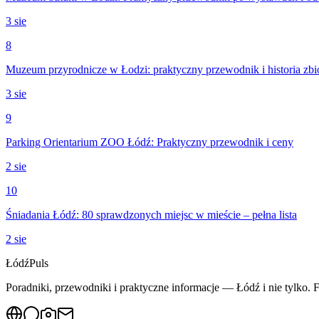
3 sie
8
Muzeum przyrodnicze w Łodzi: praktyczny przewodnik i historia zb
3 sie
9
Parking Orientarium ZOO Łódź: Praktyczny przewodnik i ceny
2 sie
10
Śniadania Łódź: 80 sprawdzonych miejsc w mieście – pełna lista
2 sie
Łódź
Puls
Poradniki, przewodniki i praktyczne informacje — Łódź i nie tylko. F