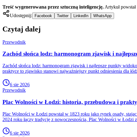
Treść wygenerowana przez sztuczną inteligencję.
Artykuł powstał
Udostępnij:
Facebook
Twitter
LinkedIn
WhatsApp
Czytaj dalej
Przewodnik
Zachód słońca lodz: harmonogram zjawisk i najleps
Zachód słońca lodz: harmonogram zjawisk i najlepsze punkty widoko
praktyce to zjawisko stanowi najważniejszy punkt odniesienia dla łó
6 sie 2026
Przewodnik
Plac Wolności w Łodzi: historia, przebudowa i prak
Plac Wolności w Łodzi powstał w 1823 roku jako rynek osady, stając
2024 roku łączy tradycję z nowoczesnością. Plac Wolności w Łodzi za
6 sie 2026