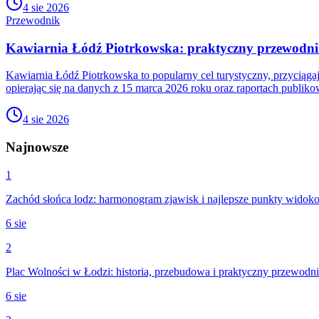
4 sie 2026
Przewodnik
Kawiarnia Łódź Piotrkowska: praktyczny przewodnik i
Kawiarnia Łódź Piotrkowska to popularny cel turystyczny, przyciąga
opierając się na danych z 15 marca 2026 roku oraz raportach publik
4 sie 2026
Najnowsze
1
Zachód słońca lodz: harmonogram zjawisk i najlepsze punkty widok
6 sie
2
Plac Wolności w Łodzi: historia, przebudowa i praktyczny przewodn
6 sie