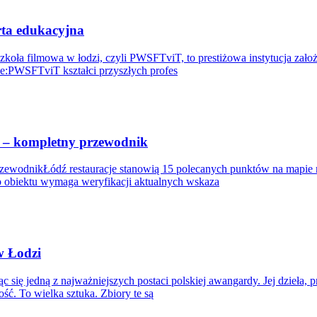
rta edukacyjna
Szkoła filmowa w łodzi, czyli PWSFTviT, to prestiżowa instytucja zał
ce:PWSFTviT kształci przyszłych profes
m – kompletny przewodnik
zewodnikŁódź restauracje stanowią 15 polecanych punktów na mapie mi
 obiektu wymaga weryfikacji aktualnych wskaza
w Łodzi
jąc się jedną z najważniejszych postaci polskiej awangardy. Jej dzi
ść. To wielka sztuka. Zbiory te są