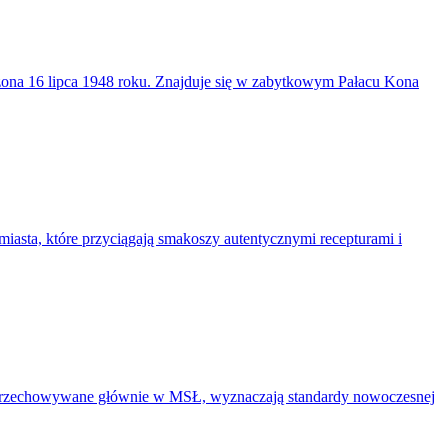
ożona 16 lipca 1948 roku. Znajduje się w zabytkowym Pałacu Kona
asta, które przyciągają smakoszy autentycznymi recepturami i
eła, przechowywane głównie w MSŁ, wyznaczają standardy nowoczesnej