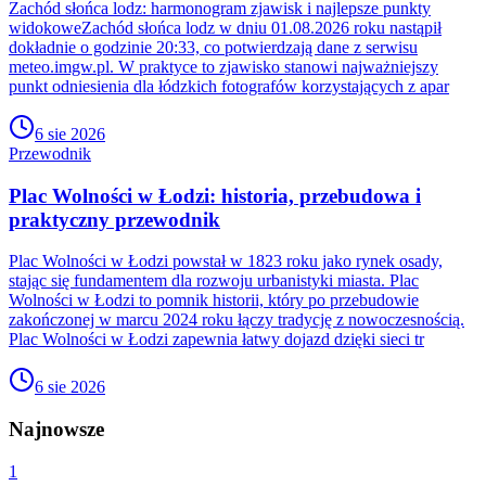
Zachód słońca lodz: harmonogram zjawisk i najlepsze punkty
widokoweZachód słońca lodz w dniu 01.08.2026 roku nastąpił
dokładnie o godzinie 20:33, co potwierdzają dane z serwisu
meteo.imgw.pl. W praktyce to zjawisko stanowi najważniejszy
punkt odniesienia dla łódzkich fotografów korzystających z apar
6 sie 2026
Przewodnik
Plac Wolności w Łodzi: historia, przebudowa i
praktyczny przewodnik
Plac Wolności w Łodzi powstał w 1823 roku jako rynek osady,
stając się fundamentem dla rozwoju urbanistyki miasta. Plac
Wolności w Łodzi to pomnik historii, który po przebudowie
zakończonej w marcu 2024 roku łączy tradycję z nowoczesnością.
Plac Wolności w Łodzi zapewnia łatwy dojazd dzięki sieci tr
6 sie 2026
Najnowsze
1