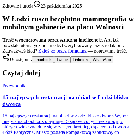
Zdrowie i uroda
23 października 2025
W Łodzi rusza bezpłatna mammografia w
mobilnym gabinecie na placu Wolności
Treść wygenerowana przez sztuczną inteligencję.
Artykuł
powstał automatycznie i nie był weryfikowany przez redaktora.
Zauważyłeś błąd?
Zgłoś go przez formularz
— poprawimy treść.
Udostępnij:
Facebook
Twitter
LinkedIn
WhatsApp
Czytaj dalej
Przewodnik
15 najlepszych restauracji na obiad w Łodzi blisko
dworca
15 najlepszych restauracji na obiad w Łodzi blisko dworcaWybór
miejsca na obiad lodz obejmuje 15 sprawdzonych restauracji, z
których wiele znajduje się w zasięgu krótkiego spaceru od dworca
Łódź Fabryczna. Miasto posiada kompaktową zabudowę, co