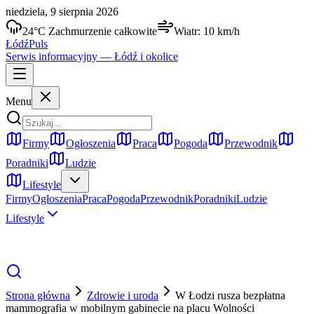
niedziela, 9 sierpnia 2026
24
°C
Zachmurzenie całkowite
Wiatr:
10
km/h
Łódź
Puls
Serwis informacyjny —
Łódź
i okolice
Menu
Firmy
Ogłoszenia
Praca
Pogoda
Przewodnik
Poradniki
Ludzie
Lifestyle
Firmy
Ogłoszenia
Praca
Pogoda
Przewodnik
Poradniki
Ludzie
Lifestyle
Strona główna
Zdrowie i uroda
W Łodzi rusza bezpłatna
mammografia w mobilnym gabinecie na placu Wolności