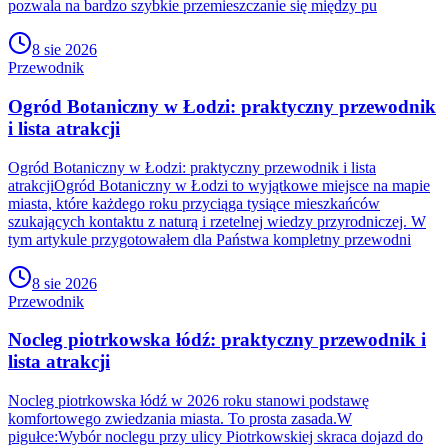
pozwala na bardzo szybkie przemieszczanie się między pu
8 sie 2026
Przewodnik
Ogród Botaniczny w Łodzi: praktyczny przewodnik
i lista atrakcji
Ogród Botaniczny w Łodzi: praktyczny przewodnik i lista
atrakcjiOgród Botaniczny w Łodzi to wyjątkowe miejsce na mapie
miasta, które każdego roku przyciąga tysiące mieszkańców
szukających kontaktu z naturą i rzetelnej wiedzy przyrodniczej. W
tym artykule przygotowałem dla Państwa kompletny przewodni
8 sie 2026
Przewodnik
Nocleg piotrkowska łódź: praktyczny przewodnik i
lista atrakcji
Nocleg piotrkowska łódź w 2026 roku stanowi podstawę
komfortowego zwiedzania miasta. To prosta zasada.W
pigułce:Wybór noclegu przy ulicy Piotrkowskiej skraca dojazd do