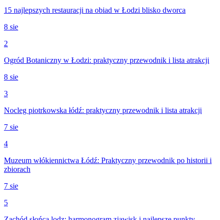
15 najlepszych restauracji na obiad w Łodzi blisko dworca
8 sie
2
Ogród Botaniczny w Łodzi: praktyczny przewodnik i lista atrakcji
8 sie
3
Nocleg piotrkowska łódź: praktyczny przewodnik i lista atrakcji
7 sie
4
Muzeum włókiennictwa Łódź: Praktyczny przewodnik po historii i
zbiorach
7 sie
5
Zachód słońca lodz: harmonogram zjawisk i najlepsze punkty