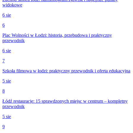
widokowe
6 sie
6
Plac Wolności w Łodzi: historia, przebudowa i praktyczny
przewodnik
6 sie
7
Szkoła filmowa w łodzi: praktyczny przewodnik i oferta edukacyjna
5 sie
8
Łódź restauracje: 15 sprawdzonych miejsc w centrum – kompletny
przewodnik
5 sie
9