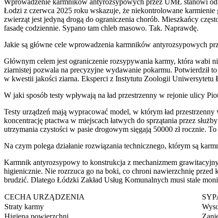
Wprowadzenie karmników antyrozsypowych przez UMŁ stanowi odpow
Łodzi z czerwca 2025 roku wskazuje, że niekontrolowane karmienie 
zwierząt jest jedyną drogą do ograniczenia chorób. Mieszkańcy częs
fasadę codziennie. Sypano tam chleb masowo. Tak. Naprawdę.
Jakie są główne cele wprowadzenia karmników antyrozsypowych p
Głównym celem jest ograniczenie rozsypywania karmy, która wabi 
ziarnistej pozwala na precyzyjne wydawanie pokarmu. Potwierdził to 
w kwestii jakości ziarna. Eksperci z Instytutu Zoologii Uniwersyte
W jaki sposób testy wpływają na ład przestrzenny w rejonie ulicy Pio
Testy urządzeń mają wypracować model, w którym ład przestrzenny 
koncentrację ptactwa w miejscach łatwych do sprzątania przez służby 
utrzymania czystości w pasie drogowym sięgają 50000 zł rocznie. To 
Na czym polega działanie rozwiązania technicznego, którym są karm
Karmnik antyrozsypowy to konstrukcja z mechanizmem grawitacyjnym,
higienicznie. Nie rozrzuca go na boki, co chroni nawierzchnię prze
brudzić. Dlatego Łódzki Zakład Usług Komunalnych musi stale monit
CECHA URZĄDZENIA
SYP
Straty karmy
Wyso
Higiena powierzchni
Zani