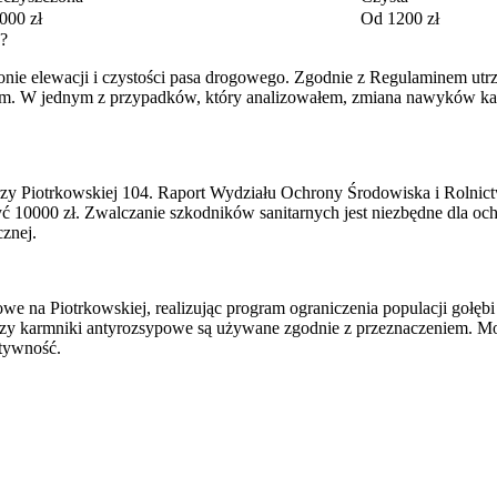
000 zł
Od 1200 zł
j?
nie elewacji i czystości pasa drogowego. Zgodnie z Regulaminem utrz
zem. W jednym z przypadków, który analizowałem, zmiana nawyków kar
przy Piotrkowskiej 104. Raport Wydziału Ochrony Środowiska i Rolnic
yć 10000 zł. Zwalczanie szkodników sanitarnych jest niezbędne dla o
cznej.
e na Piotrkowskiej, realizując program ograniczenia populacji gołębi 
y karmniki antyrozsypowe są używane zgodnie z przeznaczeniem. Mon
tywność.