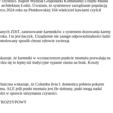
czystości. Raport Wydział Gospodarki Komunalnej Urzędu Miasta
ą architekturę Łodzi. Uważam, że systemowe zarządzanie populacją
cu 2024 roku na Piotrkowskiej 104 właściciel kawiarni czyścił
g danych ZDiT, zastosowanie karmników z systemem dozowania karmy
ku. I tu jest haczyk. Urządzenie nie zastąpi odpowiedzialności ludzi
ntrolowany sposób chroni zdrowie zwierząt.
 wskazuje, że karmniki w wyznaczonym punkcie montażu pozwalają na
a się to lepiej niż tradycyjne sypanie ziarna na bruk. Koszty
hniczna wskazuje, że Columba livia f. domestica pobiera pokarm
a. ALE jeśli punkt montażu jest źle dobrany, ptaki mogą nadal
zi w sprawie utrzymania czystości.
YROZSYPOWY