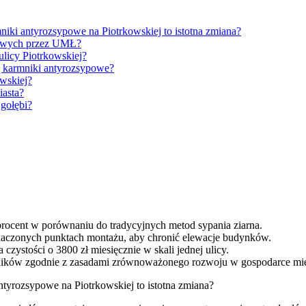
iki antyrozsypowe na Piotrkowskiej to istotna zmiana?
powych przez UMŁ?
ulicy Piotrkowskiej?
ą karmniki antyrozsypowe?
owskiej?
iasta?
 gołębi?
ocent w porównaniu do tradycyjnych metod sypania ziarna.
aczonych punktach montażu, aby chronić elewacje budynków.
czystości o 3800 zł miesięcznie w skali jednej ulicy.
mników zgodnie z zasadami zrównoważonego rozwoju w gospodarce miej
tyrozsypowe na Piotrkowskiej to istotna zmiana?