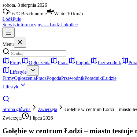
sobota, 8 sierpnia 2026
16
°C
Bezchmurnie
Wiatr:
10
km/h
Łódź
Puls
Serwis informacyjny —
Łódź
i okolice
Menu
Firmy
Ogłoszenia
Praca
Pogoda
Przewodnik
Pora
Lifestyle
Firmy
Ogłoszenia
Praca
Pogoda
Przewodnik
Poradniki
Ludzie
Lifestyle
Strona główna
Zwierzęta
Gołębie w centrum Łodzi – miasto te
Zwierzęta
1 lipca 2026
Gołębie w centrum Łodzi – miasto testuje