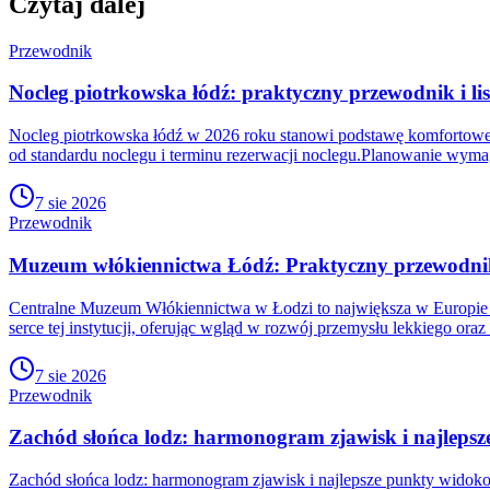
Czytaj dalej
Przewodnik
Nocleg piotrkowska łódź: praktyczny przewodnik i lis
Nocleg piotrkowska łódź w 2026 roku stanowi podstawę komfortowego
od standardu noclegu i terminu rezerwacji noclegu.Planowanie wym
7 sie 2026
Przewodnik
Muzeum włókiennictwa Łódź: Praktyczny przewodnik p
Centralne Muzeum Włókiennictwa w Łodzi to największa w Europie p
serce tej instytucji, oferując wgląd w rozwój przemysłu lekkiego o
7 sie 2026
Przewodnik
Zachód słońca lodz: harmonogram zjawisk i najleps
Zachód słońca lodz: harmonogram zjawisk i najlepsze punkty widoko