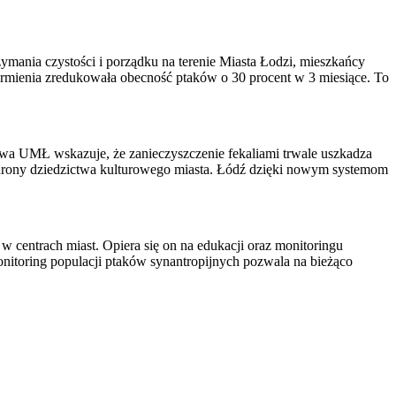
ymania czystości i porządku na terenie Miasta Łodzi, mieszkańcy
mienia zredukowała obecność ptaków o 30 procent w 3 miesiące. To
twa UMŁ wskazuje, że zanieczyszczenie fekaliami trwale uszkadza
chrony dziedzictwa kulturowego miasta. Łódź dzięki nowym systemom
w centrach miast. Opiera się on na edukacji oraz monitoringu
itoring populacji ptaków synantropijnych pozwala na bieżąco