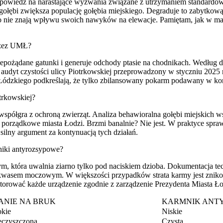
iedź na narastające wyzwania związane z utrzymaniem standardów 
gołębi zwiększa populację gołębia miejskiego. Degraduje to zabytkow
to nie znają wpływu swoich nawyków na elewacje. Pamiętam, jak w mar
rzez UMŁ?
niepożądane gatunki i generuje odchody ptasie na chodnikach. Wedłu
audyt czystości ulicy Piotrkowskiej przeprowadzony w styczniu 2025 ro
tu Łódzkiego podkreślają, że tylko zbilansowany pokarm podawany w ko
trkowskiej?
współgra z ochroną zwierząt. Analiza behawioralna gołębi miejskich
porządkowe miasta Łodzi. Brzmi banalnie? Nie jest. W praktyce sprawdz
silny argument za kontynuacją tych działań.
niki antyrozsypowe?
 która uwalnia ziarno tylko pod naciskiem dzioba. Dokumentacja tec
d kwasem moczowym. W większości przypadków strata karmy jest znikom
orować każde urządzenie zgodnie z zarządzenie Prezydenta Miasta Łod
ANIE NA BRUK
KARMNIK ANT
kie
Niskie
eczyszczona
Czysta