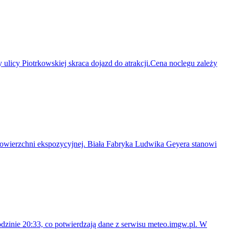
licy Piotrkowskiej skraca dojazd do atrakcji.Cena noclegu zależy
owierzchni ekspozycyjnej. Biała Fabryka Ludwika Geyera stanowi
dzinie 20:33, co potwierdzają dane z serwisu meteo.imgw.pl. W