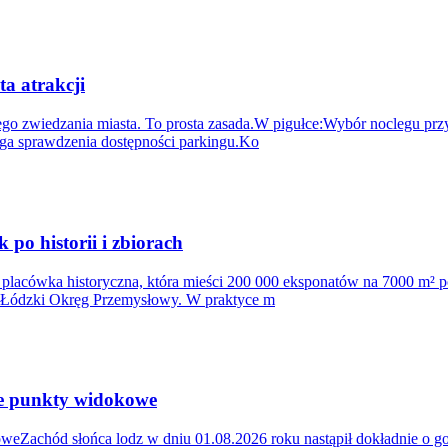
ta atrakcji
 zwiedzania miasta. To prosta zasada.W pigułce:Wybór noclegu przy u
aga sprawdzenia dostępności parkingu.Ko
o historii i zbiorach
lacówka historyczna, która mieści 200 000 eksponatów na 7000 m² p
raz Łódzki Okręg Przemysłowy. W praktyce m
ze punkty widokowe
weZachód słońca lodz w dniu 01.08.2026 roku nastąpił dokładnie o go