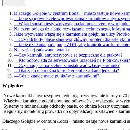
Dlaczego Gołębie w centrum Łodzi – miasto testuje nowe karmn
—
Jakie są główne cele wprowadzenia karmników antyrozsy
—
W jaki sposób testy wpływają na ład przestrzenny w rejonie 
Na czym polega działanie rozwiązania technicznego, którym s
Jakie wyzwania wiążą się z karmieniem gołębi na ulicy Piotrk
—
Czy odchody ptasie stanowią główny problem dla estetyki m
—
Jakie działania podejmuje ZDiT, aby kontrolować karmienie
Najczęściej zadawane pytania
—
Czy karmniki antyrozsypowe są bezpieczne dla ptaków?
—
Kto odpowiada za serwisowanie urządzeń na Piotrkowskiej?
—
Czy mogę samodzielnie zainstalować własny karmnik?
—
Dlaczego nie można karmić gołębi resztkami jedzenia?
—
Gdzie znajdę mapę punktów z karmnikami?
W pigułce:
Nowe karmniki antyrozsypowe redukują rozsypywanie karmy o 70 pr
Właściwe karmienie gołębi powinno odbywać się wyłącznie w wyzn
Systemy te minimalizują odchody ptasie, co obniża koszty utrzymania 
Regularny monitoring prowadzi do optymalizacji rozstawienia kar
Dlaczego Gołębie w centrum Łodzi – miasto testuje nowe karmniki an