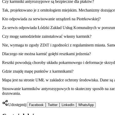
Czy karmniki antyrozsypowe są bezpieczne dla ptaków?
Tak, projektowano je z ornitologiem miejskim. Mechanizmy dozujące n
Kto odpowiada za serwisowanie urządzeń na Piotrkowskiej?
Za serwis odpowiada Łódzki Zakład Usług Komunalnych w porozumi
Czy mogę samodzielnie zainstalować własny karmnik?
Nie, wymaga to zgody ZDiT i zgodności z regulaminem miasta. Samow
Dlaczego nie można karmić gołębi resztkami jedzenia?
Resztki powodują choroby układu pokarmowego i deformacje skrzydeł
Gdzie znajdę mapę punktów z karmnikami?
Mapa jest na stronie UMŁ w zakładce ochrony środowiska. Dane są a
Stosowanie karmników antyrozsypowych to skuteczny sposób na zarz
dozowania.
Udostępnij:
Facebook
Twitter
LinkedIn
WhatsApp