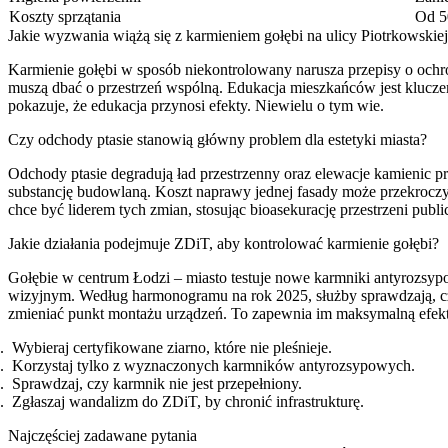
Koszty sprzątania
Od 5
Jakie wyzwania wiążą się z karmieniem gołębi na ulicy Piotrkowskie
Karmienie gołębi w sposób niekontrolowany narusza przepisy o ochro
muszą dbać o przestrzeń wspólną. Edukacja mieszkańców jest kluc
pokazuje, że edukacja przynosi efekty. Niewielu o tym wie.
Czy odchody ptasie stanowią główny problem dla estetyki miasta?
Odchody ptasie degradują ład przestrzenny oraz elewacje kamienic 
substancję budowlaną. Koszt naprawy jednej fasady może przekrocz
chce być liderem tych zmian, stosując bioasekurację przestrzeni publi
Jakie działania podejmuje ZDiT, aby kontrolować karmienie gołębi?
Gołębie w centrum Łodzi – miasto testuje nowe karmniki antyrozsypow
wizyjnym. Według harmonogramu na rok 2025, służby sprawdzają, cz
zmieniać punkt montażu urządzeń. To zapewnia im maksymalną efek
Wybieraj certyfikowane ziarno, które nie pleśnieje.
Korzystaj tylko z wyznaczonych karmników antyrozsypowych.
Sprawdzaj, czy karmnik nie jest przepełniony.
Zgłaszaj wandalizm do ZDiT, by chronić infrastrukturę.
Najczęściej zadawane pytania