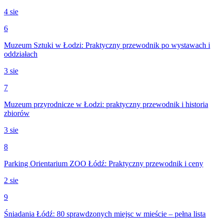
4 sie
6
Muzeum Sztuki w Łodzi: Praktyczny przewodnik po wystawach i
oddziałach
3 sie
7
Muzeum przyrodnicze w Łodzi: praktyczny przewodnik i historia
zbiorów
3 sie
8
Parking Orientarium ZOO Łódź: Praktyczny przewodnik i ceny
2 sie
9
Śniadania Łódź: 80 sprawdzonych miejsc w mieście – pełna lista