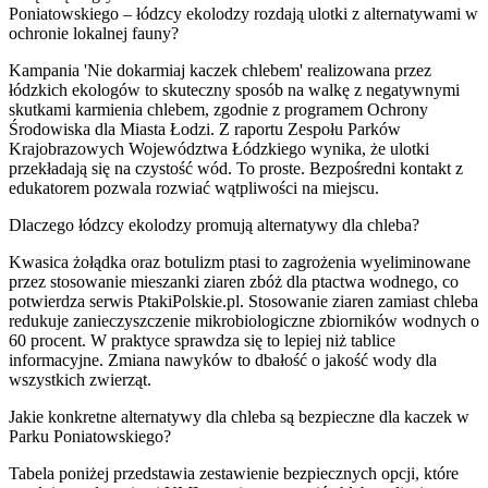
Poniatowskiego – łódzcy ekolodzy rozdają ulotki z alternatywami w
ochronie lokalnej fauny?
Kampania 'Nie dokarmiaj kaczek chlebem' realizowana przez
łódzkich ekologów to skuteczny sposób na walkę z negatywnymi
skutkami karmienia chlebem, zgodnie z programem Ochrony
Środowiska dla Miasta Łodzi. Z raportu Zespołu Parków
Krajobrazowych Województwa Łódzkiego wynika, że ulotki
przekładają się na czystość wód. To proste. Bezpośredni kontakt z
edukatorem pozwala rozwiać wątpliwości na miejscu.
Dlaczego łódzcy ekolodzy promują alternatywy dla chleba?
Kwasica żołądka oraz botulizm ptasi to zagrożenia wyeliminowane
przez stosowanie mieszanki ziaren zbóż dla ptactwa wodnego, co
potwierdza serwis PtakiPolskie.pl. Stosowanie ziaren zamiast chleba
redukuje zanieczyszczenie mikrobiologiczne zbiorników wodnych o
60 procent. W praktyce sprawdza się to lepiej niż tablice
informacyjne. Zmiana nawyków to dbałość o jakość wody dla
wszystkich zwierząt.
Jakie konkretne alternatywy dla chleba są bezpieczne dla kaczek w
Parku Poniatowskiego?
Tabela poniżej przedstawia zestawienie bezpiecznych opcji, które