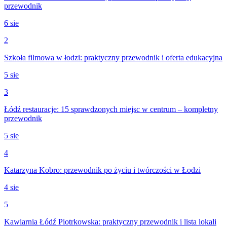
przewodnik
6 sie
2
Szkoła filmowa w łodzi: praktyczny przewodnik i oferta edukacyjna
5 sie
3
Łódź restauracje: 15 sprawdzonych miejsc w centrum – kompletny
przewodnik
5 sie
4
Katarzyna Kobro: przewodnik po życiu i twórczości w Łodzi
4 sie
5
Kawiarnia Łódź Piotrkowska: praktyczny przewodnik i lista lokali