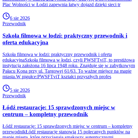
Plac Wolności w Łodzi zapewnia łatwy dojazd dzięki sieci tr
6 sie 2026
Przewodnik
Szkoła filmowa w łodzi: praktyczny przewodnik i
oferta edukacyjna
Szkoła filmowa w łodzi: praktyczny przewodnik i oferta
edukacyjnaSzkoła filmowa w łodzi, czyli PWSFTviT, to prestiżowa
instytucja założona 16 lipca 1948 roku. Znajduje się w zabytkowym
Pałacu Kona przy ul. Targowej 61/63. To ważne miejsce na mapie
miasta.W pigułce:PWSFTviT kształci przyszłych profes
5 sie 2026
Przewodnik
Łódź restauracje: 15 sprawdzonych miejsc w
centrum – kompletny przewodnik
Łódź restauracje: 15 sprawdzonych miejsc w centrum – kompletny
przewodnikŁódź restauracje stanowią 15 polecanych punktów na
mapie miasta, które przyciągają smakoszy autentycznymi