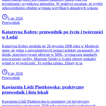
recepturami i wyjątkową atmosferą. W praktyce uważam, że wybór
odpowiedniego obiektu wymaga weryfikacji aktualnych wskaza
5 sie 2026
Przewodnik
Katarzyna Kobro: przewodnik po życiu i twórczości
w Łodzi
Katarzyna Kobro urodziła się 26 stycznia 1898 roku w Moskwie,
stając się jedną z najważniejszych postaci polskiej awangardy. Jej
dzieła, przechowywane głównie w MSŁ, wyznaczają standardy
nowoczesnej rzeźby. Muzeum Sztuki w Łodzi oferuje unikalny
wgląd w jej twórczość. To wielka sztuka. Zbiory te są
4 sie 2026
Przewodnik
Kawiarnia Łódź Piotrkowska: praktyczny
przewodnik i lista lokali
Kawiarnia Łódź Piotrkowska to popularny cel turystyczny,
przyciągający od stycznia 2026 roku tysiące gości szukających