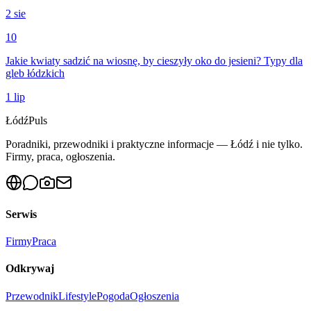
2 sie
10
Jakie kwiaty sadzić na wiosnę, by cieszyły oko do jesieni? Typy dla
gleb łódzkich
1 lip
Łódź
Puls
Poradniki, przewodniki i praktyczne informacje — Łódź i nie tylko.
Firmy, praca, ogłoszenia.
Serwis
Firmy
Praca
Odkrywaj
Przewodnik
Lifestyle
Pogoda
Ogłoszenia