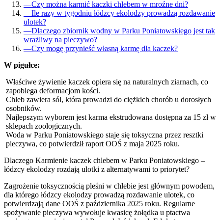
—
Czy można karmić kaczki chlebem w mroźne dni?
—
Ile razy w tygodniu łódzcy ekolodzy prowadzą rozdawanie
ulotek?
—
Dlaczego zbiornik wodny w Parku Poniatowskiego jest tak
wrażliwy na pieczywo?
—
Czy mogę przynieść własną karmę dla kaczek?
W pigułce:
Właściwe żywienie kaczek opiera się na naturalnych ziarnach, co
zapobiega deformacjom kości.
Chleb zawiera sól, która prowadzi do ciężkich chorób u dorosłych
osobników.
Najlepszym wyborem jest karma ekstrudowana dostępna za 15 zł w
sklepach zoologicznych.
Woda w Parku Poniatowskiego staje się toksyczna przez resztki
pieczywa, co potwierdził raport OOŚ z maja 2025 roku.
Dlaczego Karmienie kaczek chlebem w Parku Poniatowskiego –
łódzcy ekolodzy rozdają ulotki z alternatywami to priorytet?
Zagrożenie toksycznością pleśni w chlebie jest głównym powodem,
dla którego łódzcy ekolodzy prowadzą rozdawanie ulotek, co
potwierdzają dane OOŚ z października 2025 roku. Regularne
spożywanie pieczywa wywołuje kwasicę żołądka u ptactwa