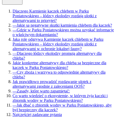
Dlaczego Karmienie kaczek chlebem w Parku
Poniatowskiego – łódzcy ekolodzy rozdają ulotki z
alternatywami to priorytet?
—
Jakie są negatywne skutki karmienia chlebem dla kaczek?
—
Gdzie w Parku Poniatowskiego można uzyskać informacje
o właściwym dokarmianiu?
Jaką rolę odgrywa Karmienie kaczek chlebem w Parku
Poniatowskiego – łódzcy ekolodzy rozdają ulotki z
alternatywami w ochronie lokalnej fauny?
—
Dlaczego łódzcy ekolodzy promują alternatywy dla
chleba?
Jakie konkretne alternatywy dla chleba są bezpieczne dla
kaczek w Parku Poniatowskiego?
—
Czy zboża i warzywa to odpowiednie alternatywy dla
chleba?
Jak prawidłowo prowadzić rozdawanie ulotek z
alternatywami zgodnie z zaleceniami OOŚ?
—
Zasady, które warto zapamiętać:
Co warto wiedzieć o ekosystemie, w którym żyją kaczki i
zbiornik wodny w Parku Poniatowskiego?
—
Jak dbać o zbiornik wodny w Parku Poniatowskiego, aby
był bezpieczny dla kaczek?
Najczęściej zadawane pytania