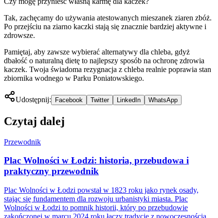
Czy mogę przynieść własną karmę dla kaczek?
Tak, zachęcamy do używania atestowanych mieszanek ziaren zbóż.
Po przejściu na ziarno kaczki stają się znacznie bardziej aktywne i
zdrowsze.
Pamiętaj, aby zawsze wybierać alternatywy dla chleba, gdyż
dbałość o naturalną dietę to najlepszy sposób na ochronę zdrowia
kaczek. Twoja świadoma rezygnacja z chleba realnie poprawia stan
zbiornika wodnego w Parku Poniatowskiego.
Udostępnij:
Facebook
Twitter
LinkedIn
WhatsApp
Czytaj dalej
Przewodnik
Plac Wolności w Łodzi: historia, przebudowa i
praktyczny przewodnik
Plac Wolności w Łodzi powstał w 1823 roku jako rynek osady,
stając się fundamentem dla rozwoju urbanistyki miasta. Plac
Wolności w Łodzi to pomnik historii, który po przebudowie
zakończonej w marcu 2024 roku łączy tradycję z nowoczesnością.