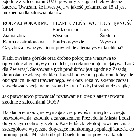
zgodnie z zaleceniami UMŁ powinny zastąpić chleb w diecie
kaczek. Uważam, że inwestycja w jakość pokarmu za 15 zł jest
niezbędna dla zdrowia ptaków.
RODZAJ POKARMU
BEZPIECZEŃSTWO
DOSTĘPNOŚĆ
Chleb
Bardzo niskie
Duża
Ziarna zbóż
Wysokie
Średnia
Karma ekstrudowana
Bardzo wysokie
Wysoka
Czy zboża i warzywa to odpowiednie alternatywy dla chleba?
Płatki owsiane górskie oraz drobno pokrojone warzywa to
optymalne alternatywy dla chleba, co rekomenduje inicjatywa 'Łódź
dla Zwierząt'. Stosowanie tych produktów jest zgodne z Zasadą
dobrostanu zwierząt dzikich. Kaczki potrzebują pokarmu, który nie
obciąża ich układu trawiennego. W Łodzi lokalny sklepik zaczął
sprzedawać specjalne mieszanki ziaren. To był strzał w dziesiątkę.
Jak prawidłowo prowadzić rozdawanie ulotek z alternatywami
zgodnie z zaleceniami OOŚ?
Działania edukacyjne wymagają cierpliwości i merytorycznego
przygotowania, zgodnie z zarządzeniem Prezydenta Miasta Łodzi
dotyczącym ochrony zieleni. Każdy łódzki ekolog powinien znać
szczegółowe wytyczne dotyczące monitoringu populacji kaczek, co
promuje portal MiastoŁódź.pl. Dzięki temu odpowie na każde