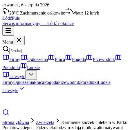
czwartek, 6 sierpnia 2026
28
°C
Zachmurzenie całkowite
Wiatr:
12
km/h
Łódź
Puls
Serwis informacyjny —
Łódź
i okolice
Menu
Firmy
Ogłoszenia
Praca
Pogoda
Przewodnik
Poradniki
Ludzie
Lifestyle
Firmy
Ogłoszenia
Praca
Pogoda
Przewodnik
Poradniki
Ludzie
Lifestyle
Strona główna
Zwierzęta
Karmienie kaczek chlebem w Parku
Poniatowskiego – łódzcy ekolodzy rozdają ulotki z alternatywami