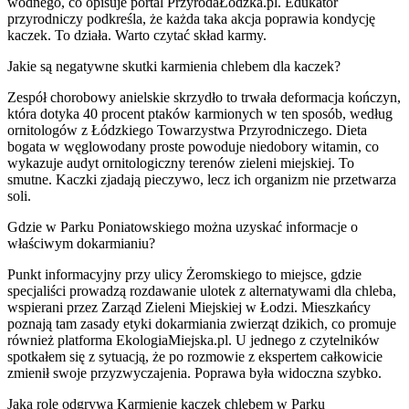
wodnego, co opisuje portal PrzyrodaŁódzka.pl. Edukator
przyrodniczy podkreśla, że każda taka akcja poprawia kondycję
kaczek. To działa. Warto czytać skład karmy.
Jakie są negatywne skutki karmienia chlebem dla kaczek?
Zespół chorobowy anielskie skrzydło to trwała deformacja kończyn,
która dotyka 40 procent ptaków karmionych w ten sposób, według
ornitologów z Łódzkiego Towarzystwa Przyrodniczego. Dieta
bogata w węglowodany proste powoduje niedobory witamin, co
wykazuje audyt ornitologiczny terenów zieleni miejskiej. To
smutne. Kaczki zjadają pieczywo, lecz ich organizm nie przetwarza
soli.
Gdzie w Parku Poniatowskiego można uzyskać informacje o
właściwym dokarmianiu?
Punkt informacyjny przy ulicy Żeromskiego to miejsce, gdzie
specjaliści prowadzą rozdawanie ulotek z alternatywami dla chleba,
wspierani przez Zarząd Zieleni Miejskiej w Łodzi. Mieszkańcy
poznają tam zasady etyki dokarmiania zwierząt dzikich, co promuje
również platforma EkologiaMiejska.pl. U jednego z czytelników
spotkałem się z sytuacją, że po rozmowie z ekspertem całkowicie
zmienił swoje przyzwyczajenia. Poprawa była widoczna szybko.
Jaką rolę odgrywa Karmienie kaczek chlebem w Parku