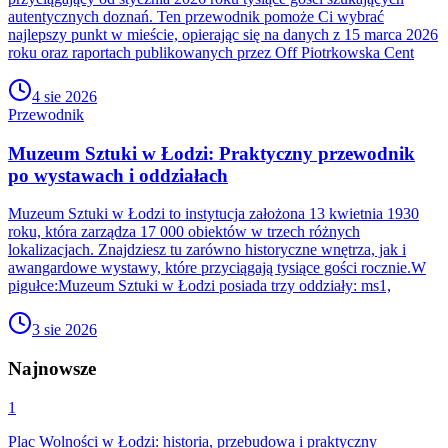
autentycznych doznań. Ten przewodnik pomoże Ci wybrać
najlepszy punkt w mieście, opierając się na danych z 15 marca 2026
roku oraz raportach publikowanych przez Off Piotrkowska Cent
4 sie 2026
Przewodnik
Muzeum Sztuki w Łodzi: Praktyczny przewodnik
po wystawach i oddziałach
Muzeum Sztuki w Łodzi to instytucja założona 13 kwietnia 1930
roku, która zarządza 17 000 obiektów w trzech różnych
lokalizacjach. Znajdziesz tu zarówno historyczne wnętrza, jak i
awangardowe wystawy, które przyciągają tysiące gości rocznie.W
pigułce:Muzeum Sztuki w Łodzi posiada trzy oddziały: ms1,
3 sie 2026
Najnowsze
1
Plac Wolności w Łodzi: historia, przebudowa i praktyczny