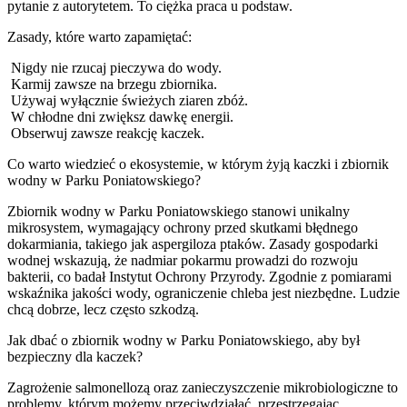
pytanie z autorytetem. To ciężka praca u podstaw.
Zasady, które warto zapamiętać:
Nigdy nie rzucaj pieczywa do wody.
Karmij zawsze na brzegu zbiornika.
Używaj wyłącznie świeżych ziaren zbóż.
W chłodne dni zwiększ dawkę energii.
Obserwuj zawsze reakcję kaczek.
Co warto wiedzieć o ekosystemie, w którym żyją kaczki i zbiornik
wodny w Parku Poniatowskiego?
Zbiornik wodny w Parku Poniatowskiego stanowi unikalny
mikrosystem, wymagający ochrony przed skutkami błędnego
dokarmiania, takiego jak aspergiloza ptaków. Zasady gospodarki
wodnej wskazują, że nadmiar pokarmu prowadzi do rozwoju
bakterii, co badał Instytut Ochrony Przyrody. Zgodnie z pomiarami
wskaźnika jakości wody, ograniczenie chleba jest niezbędne. Ludzie
chcą dobrze, lecz często szkodzą.
Jak dbać o zbiornik wodny w Parku Poniatowskiego, aby był
bezpieczny dla kaczek?
Zagrożenie salmonellozą oraz zanieczyszczenie mikrobiologiczne to
problemy, którym możemy przeciwdziałać, przestrzegając